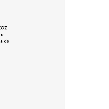
 KOZ 
 e 
a de 