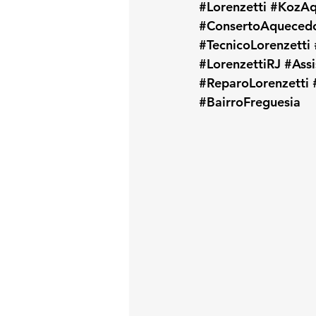
#Lorenzetti
#KozAq
#ConsertoAqueced
#TecnicoLorenzetti
#LorenzettiRJ
#Assi
#ReparoLorenzetti
#BairroFreguesia