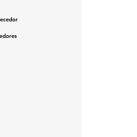
uecedor
edores