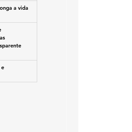
onga a vida 
 
as 
sparente 
 e 