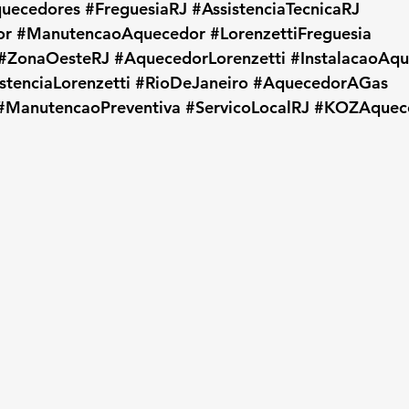
uecedores
#FreguesiaRJ
#AssistenciaTecnicaRJ
or
#ManutencaoAquecedor
#LorenzettiFreguesia
#ZonaOesteRJ
#AquecedorLorenzetti
#InstalacaoAq
stenciaLorenzetti
#RioDeJaneiro
#AquecedorAGas
#ManutencaoPreventiva
#ServicoLocalRJ
#KOZAquec