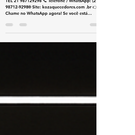
Assistência Técnica e Conserto
de Aquecedor Rinnai Tijuca
TEL 21 987129298 📞 Telefone / WhatsApp: (21)
98712-9298🌐 Site: kozaquecedores.com .br 👉
Chame no WhatsApp agora! Se você está
procurando assistência técnica Rinnai na Tijuca ,
a KOZ Aquecedores é especialista em conserto,
manutenção, instalação e limpeza de
aquecedores a gás Rinnai , com atendimento
rápido, técnico qualificado e serviço com
garantia. Atendemos toda a Tijuca e bairros
próximos, oferecendo soluções completas para
aquecedores Rinnai residenciais e comerciais