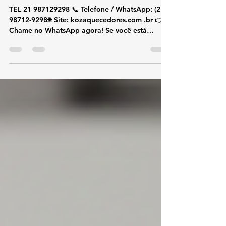
Isabel
TEL 21 987129298 📞 Telefone / WhatsApp: (21)
98712-9298🌐 Site: kozaquecedores.com .br 👉
Chame no WhatsApp agora! Se você está
procurando assistência técnica Rinnai em Vila
Isabel , a KOZ Aquecedores é especialista em
conserto, manutenção, instalação e limpeza de
aquecedores a gás Rinnai , com atendimento
rápido, técnico qualificado e serviço com
garantia. Atendemos toda Vila Isabel e bairros
próximos , oferecendo soluções completas para
aquecedores Rinnai residenciais e c