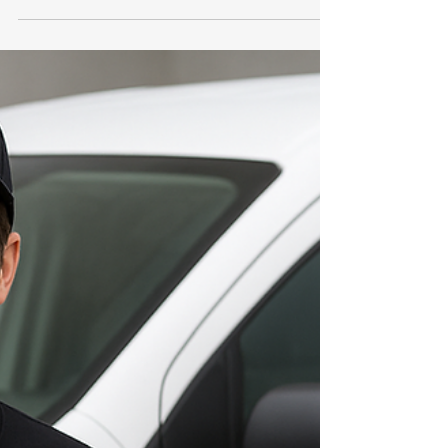
Conserto e Assistência Técnica
Aquecedor Lorenzetti Irajá
TEL 21 987129298 📞 Telefone / WhatsApp: (21)
98712‑9298🌐 Site: kozaquecedores.com.br Se
você mora em Irajá e precisa de assistência
técnica Lorenzetti, a KOZ Aquecedores é a
escolha certa. Nossa equipe realiza conserto,
instalação e manutenção de aquecedores
Lorenzetti com rapidez, segurança e garantia de
qualidade. 🔧 Serviços especializados em Irajá
Conserto de aquecedores Lorenzetti Instalação
conforme normas técnicas Troca de peças
originais Lorenzetti Limpeza e manut