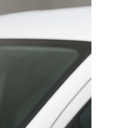
agilidade, segurança e garantia. 🔧 Serviços
especializados em Ramos Conserto de
aquecedores Lorenzetti Instalação conforme
normas técnicas Troca de peças originais
Lorenzetti Limpeza e manutenção preventiva
Conversã