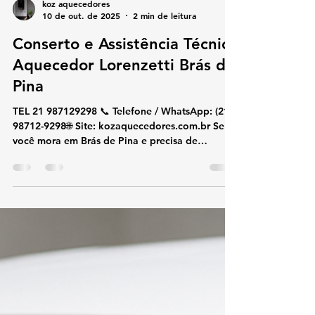
koz aquecedores
10 de out. de 2025
2 min de leitura
Conserto e Assistência Técnica
Aquecedor Lorenzetti Brás de
Pina
TEL 21 987129298 📞 Telefone / WhatsApp: (21)
98712-9298🌐 Site: kozaquecedores.com.br Se
você mora em Brás de Pina e precisa de
assistência técnica Lorenzetti, a KOZ
Aquecedores é a escolha certa. Nossa equipe
realiza conserto, instalação e manutenção de
aquecedores Lorenzetti com rapidez, segurança
e garantia de qualidade. 🔧 Serviços
especializados em Brás de Pina Conserto de
aquecedores Lorenzetti Instalação conforme