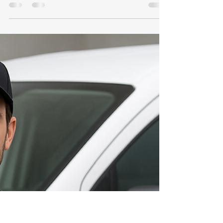
koz aquecedores
10 de out. de 2025
2 min de leitura
Conserto e Assistência Técnica
Aquecedor Lorenzetti Penha
TEL 21 987129298 📞 Telefone / WhatsApp: (21)
98712‑9298🌐 Site: kozaquecedores.com.br Se
você mora na Penha e precisa de assistência
técnica Lorenzetti, a KOZ Aquecedores é a
escolha certa. Nossa equipe realiza conserto,
instalação e manutenção de aquecedores
Lorenzetti com rapidez, segurança e garantia de
qualidade. 🔧 Serviços especializados em Penha
Conserto de aquecedores Lorenzetti Instalação
conforme normas técnicas Troca de peças