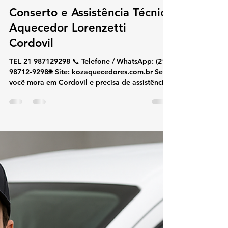
koz aquecedores
10 de out. de 2025
2 min de leitura
Conserto e Assistência Técnica
Aquecedor Lorenzetti
Cordovil
TEL 21 987129298 📞 Telefone / WhatsApp: (21)
98712‑9298🌐 Site: kozaquecedores.com.br Se
você mora em Cordovil e precisa de assistência
técnica Lorenzetti, a KOZ Aquecedores é a