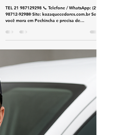
koz aquecedores
10 de out. de 2025
2 min de leitura
Conserto e Assistência Técnica
Aquecedor Lorenzetti
Pechincha
TEL 21 987129298 📞 Telefone / WhatsApp: (21)
98712-9298🌐 Site: kozaquecedores.com.br Se
você mora em Pechincha e precisa de
assistência técnica Lorenzetti, a KOZ
Aquecedores é a escolha certa. Nossa equipe
realiza conserto, instalação e manutenção de
aquecedores Lorenzetti com rapidez, segurança
e garantia de qualidade. 🔧 Serviços
especializados em Pechincha Conserto de
aquecedores Lorenzetti Instalação conforme
normas técnicas Troca de peças originais
Lorenzetti Limpeza