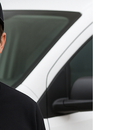
TEL 21 987129298 📞 Telefone / WhatsApp: (21)
98712‑9298🌐 Site: kozaquecedores.com.br Se
você mora em Jardim 25 de Agosto e precisa de
assistência técnica Lorenzetti, a KOZ
Aquecedores é a escolha certa. Nossa equipe
realiza conserto, instalação e manutenção de
aquecedores Lorenzetti com rapidez, segurança
e garantia de qualidade. 🔧 Serviços
especializados em Jardim 25 de Agosto
Conserto de aquecedores Lorenzetti Instalação
conforme normas técnicas Troca de peças
originai