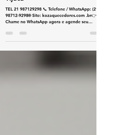
Tijuca
TEL 21 987129298 📞 Telefone / WhatsApp: (21)
98712-9298🌐 Site: kozaquecedores.com .br👉
Chame no WhatsApp agora e agende seu
atendimento! 🔥💬 🔧 Assistência Técnica e
Conserto de Aquecedor Rinnai Barra da Tijuca
Se você procura assistência técnica e conserto
de aquecedor Rinnai na Barra da Tijuca , está no
lugar certo. Somos especialistas em
aquecedores de água a gás Rinnai , oferecendo
conserto, instalação e suporte técnico com
rapidez, segurança e alto padrão profis