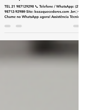
Assistência Técnica e Conserto
de Aquecedor Rinnai Leblon
TEL 21 987129298 📞 Telefone / WhatsApp: (21)
98712-9298🌐 Site: kozaquecedores.com .br👉
Chame no WhatsApp agora! Assistência Técnica
e Conserto de Aquecedor Rinnai Leblon Se você
procura assistência técnica e conserto de
aquecedor Rinnai no Leblon , conte com
especialistas na marca Rinnai. Atuamos
exclusivamente com aquecedores de água a gás
Rinnai , oferecendo conserto, instalação e
suporte técnico com rapidez, segurança e alto
padrão técnico. Atendemos diariamente o L