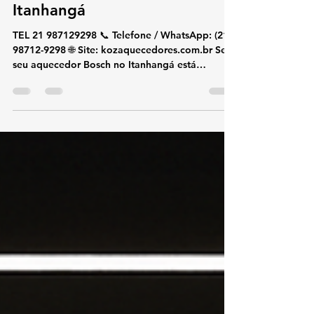
28 de nov. de 2025
2 min de leitura
Conserto e Assistência Técnica
de Aquecedor Bosch
Itanhangá
TEL 21 987129298 📞 Telefone / WhatsApp: (21)
98712-9298 🌐 Site: kozaquecedores.com.br Se o
seu aquecedor Bosch no Itanhangá está
apresentando falhas, ligando e desligando,
aquecendo pouco ou com erros no painel
digital, a KOZ Aquecedores oferece
atendimento especializado com técnicos
certificados Bosch . Realizamos conserto,
instalação e manutenção preventiva , utilizando
somente peças originais Bosch , garantindo
segurança, economia e durabilidade. 🔧
Serviços Especializ