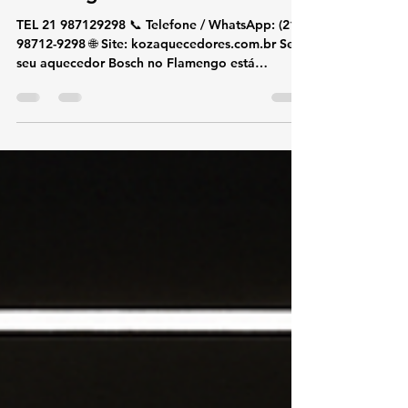
de Aquecedor Bosch
Flamengo
TEL 21 987129298 📞 Telefone / WhatsApp: (21)
98712-9298 🌐 Site: kozaquecedores.com.br Se o
seu aquecedor Bosch no Flamengo está
apresentando falhas, demora para aquecer ou
mostra códigos de erro no painel, conte com a
KOZ Aquecedores . Somos especialistas em
conserto, manutenção e instalação de
aquecedores Bosch , trabalhando sempre com
técnicos certificados e peças originais Bosch ,
garantindo segurança, eficiência energética e
durabilidade. 🔧 Serviços Especializados Bos