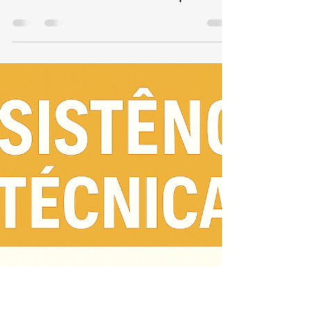
de Aquecedor Komeco
Pechincha
TEL 21 987129298 📞 Telefone / WhatsApp: (21)
98712-9298🌐 Site: kozaquecedores.com.br Se
você mora no Pechincha e está com problemas
no seu aquecedor Komeco , chame a KOZ
Aquecedores , referência em conserto,
instalação e manutenção de aquecedores
Komeco .Oferecemos atendimento rápido,
técnico especializado e uso exclusivo de peças
originais , garantindo segurança e eficiência
total do seu equipamento. 🔧 Serviços
especializados no Pechincha Conserto de
aquecedores Komec