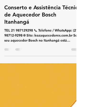
koz aquecedores
28 de nov. de 2025
2 min de leitura
Conserto e Assistência Técnica
de Aquecedor Bosch
Itanhangá
TEL 21 987129298 📞 Telefone / WhatsApp: (21)
98712-9298 🌐 Site: kozaquecedores.com.br Se o
seu aquecedor Bosch no Itanhangá está
apresentando falhas, ligando e desligando,
aquecendo pouco ou com erros no painel
digital, a KOZ Aquecedores oferece
atendimento especializado com técnicos
certificados Bosch . Realizamos conserto,
instalação e manutenção preventiva , utilizando
somente peças originais Bosch , garantindo
segurança, economia e durabilidade. 🔧
Serviços Especializ