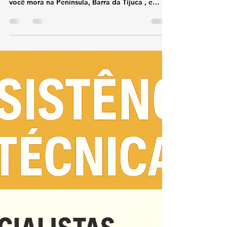
Península
TEL 21 987129298 📞 Telefone / WhatsApp: (21)
98712-9298🌐 Site: kozaquecedores.com.br Se
você mora na Península, Barra da Tijuca , e
precisa de assistência técnica especializada em
aquecedores Komeco , a KOZ Aquecedores é a
sua melhor opção.Oferecemos conserto,
instalação e manutenção preventiva de
aquecedores Komeco com técnicos certificados,
atendimento rápido e uso de peças originais ,
garantindo segurança e eficiência máxima para
o seu equipamento. 🔧 Serviços espec