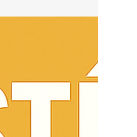
98712-9298🌐 Site: kozaquecedores.com.br Se
você mora na Península, Barra da Tijuca , e
precisa de assistência técnica especializada em
aquecedores Komeco , a KOZ Aquecedores é a
sua melhor opção.Oferecemos conserto,
instalação e manutenção preventiva de
aquecedores Komeco com técnicos certificados,
atendimento rápido e uso de peças originais ,
garantindo segurança e eficiência máxima para
o seu equipamento. 🔧 Serviços espec