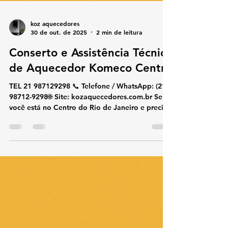
koz aquecedores
30 de out. de 2025
2 min de leitura
Conserto e Assistência Técnica
de Aquecedor Komeco Centro
TEL 21 987129298 📞 Telefone / WhatsApp: (21)
98712-9298🌐 Site: kozaquecedores.com.br Se
você está no Centro do Rio de Janeiro e precisa
de assistência técnica em aquecedor Komeco ,
chame a KOZ Aquecedores .Somos especialistas
em conserto, instalação e manutenção de
aquecedores Komeco , com técnicos
experientes, atendimento ágil e uso exclusivo
de peças originais .Garantimos um serviço
seguro, eficiente e com total transparência. 🔧
Serviços especializados no Centro Cons