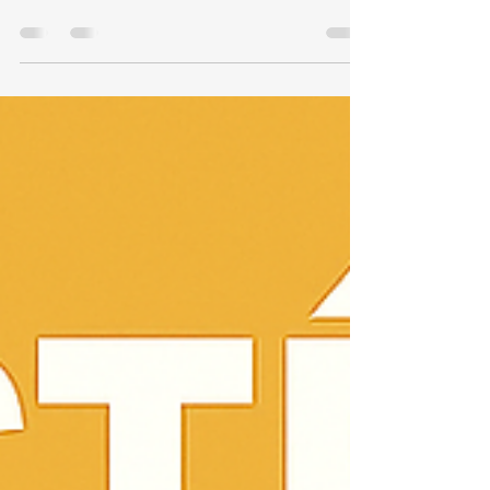
de Aquecedor Komeco Centro
TEL 21 987129298 📞 Telefone / WhatsApp: (21)
98712-9298🌐 Site: kozaquecedores.com.br Se
você está no Centro do Rio de Janeiro e precisa
de assistência técnica em aquecedor Komeco ,
chame a KOZ Aquecedores .Somos especialistas
em conserto, instalação e manutenção de
aquecedores Komeco , com técnicos
experientes, atendimento ágil e uso exclusivo
de peças originais .Garantimos um serviço
seguro, eficiente e com total transparência. 🔧
Serviços especializados no Centro Cons