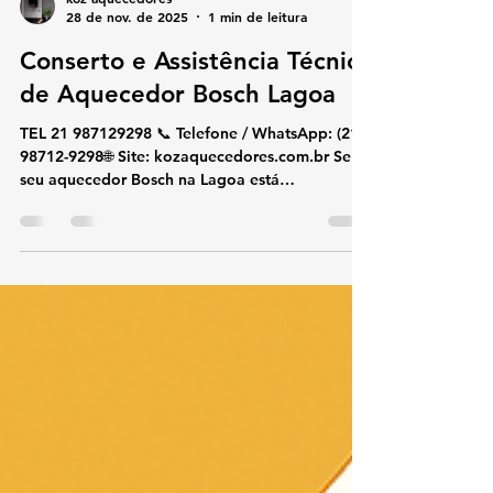
koz aquecedores
28 de nov. de 2025
1 min de leitura
Conserto e Assistência Técnica
de Aquecedor Bosch Lagoa
TEL 21 987129298 📞 Telefone / WhatsApp: (21)
98712-9298🌐 Site: kozaquecedores.com.br Se o
seu aquecedor Bosch na Lagoa está
apresentando falhas, aquecendo pouco,
desligando sozinho ou exibindo códigos de
erro, a KOZ Aquecedores oferece atendimento
rápido e especializado. Realizamos conserto,
instalação e manutenção preventiva Bosch com
peças originais e técnicos certificados,
garantindo segurança, economia e alto
desempenho no uso do gás. 🔧 Serviços
Especializados Bosch