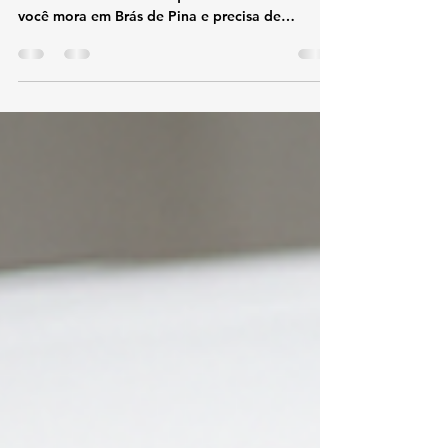
Pina
TEL 21 987129298 📞 Telefone / WhatsApp: (21)
98712-9298🌐 Site: kozaquecedores.com.br Se
você mora em Brás de Pina e precisa de
assistência técnica Lorenzetti, a KOZ
Aquecedores é a escolha certa. Nossa equipe
realiza conserto, instalação e manutenção de
aquecedores Lorenzetti com rapidez, segurança
e garantia de qualidade. 🔧 Serviços
especializados em Brás de Pina Conserto de
aquecedores Lorenzetti Instalação conforme
normas técnicas Troca de peças originais
Lorenzetti Li