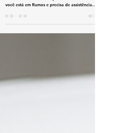
TEL 21 987129298 📞 Telefone / WhatsApp: (21)
98712-9298🌐 Site: kozaquecedores.com.br Se
você está em Ramos e precisa de assistência
técnica Lorenzetti , conte com a KOZ
Aquecedores . Realizamos conserto, instalação
e manutenção de aquecedores Lorenzetti com
agilidade, segurança e garantia. 🔧 Serviços
especializados em Ramos Conserto de
aquecedores Lorenzetti Instalação conforme
normas técnicas Troca de peças originais
Lorenzetti Limpeza e manutenção preventiva
Conversã