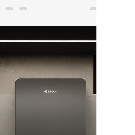
de Aquecedor Bosch
Jacarepaguá
TEL 21 987129298 📞 Telefone / WhatsApp: (21)
98712-9298🌐 Site: kozaquecedores.com.br Se o
seu aquecedor Bosch em Jacarepaguá está
falhando, não acende, esquenta pouco ou
apresenta códigos de erro, a KOZ Aquecedores
oferece atendimento rápido e especializado.
Trabalhamos com manutenção, conserto e
instalação de aquecedores Bosch utilizando
peças originais e seguindo rigorosamente as
normas de segurança. 🔧 Serviços
Especializados Bosch – Jacarepaguá • Conserto
de aquecedo