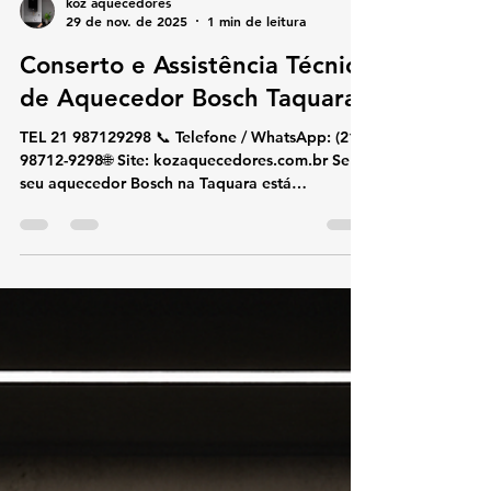
koz aquecedores
29 de nov. de 2025
1 min de leitura
Conserto e Assistência Técnica
de Aquecedor Bosch Taquara
TEL 21 987129298 📞 Telefone / WhatsApp: (21)
98712-9298🌐 Site: kozaquecedores.com.br Se o
seu aquecedor Bosch na Taquara está
apresentando falhas, esquentando pouco,
desligando sozinho ou mostrando códigos de
erro, a KOZ Aquecedores oferece atendimento
rápido e especializado. Trabalhamos com
conserto, instalação e manutenção preventiva
Bosch utilizando peças originais e técnicos
certificados, garantindo segurança, economia e
alto desempenho no uso do gás. 🔧 Serviços Esp