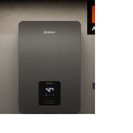
de Aquecedor Bosch
Cachambi
21 987129298 📞 Telefone / WhatsApp: (21)
98712-9298🌐 Site: kozaquecedores.com.br Se o
seu aquecedor Bosch no Cachambi está
apresentando falhas, aquecendo pouco,
desligando sozinho ou exibindo códigos de
erro, a KOZ Aquecedores oferece atendimento
rápido e especializado. Realizamos conserto,
instalação e manutenção preventiva Bosch com
peças originais e técnicos certificados,
garantindo segurança, economia e alto
desempenho no uso do gás. 🔧 Serviços
Especializados Bosch