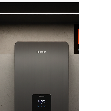
Conserto e Assistência Técnica
de Aquecedor Bosch
Copacabana
21 987129298 📞 Telefone / WhatsApp: (21)
98712-9298🌐 Site: kozaquecedores.com.br Se o
seu aquecedor Bosch em Copacabana está
apresentando falhas, aquecendo pouco,
desligando sozinho ou exibindo códigos de
erro, a KOZ Aquecedores oferece atendimento
rápido e especializado. Realizamos conserto,
instalação e manutenção preventiva Bosch com
peças originais e técnicos certificados,
garantindo segurança, desempenho e economia
no uso do gás. 🔧 Serviços Especializados Bosch
– C