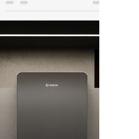
Conserto e Assistência Técnica
de Aquecedor Bosch Santa
Teresa
21 987129298 📞 Telefone / WhatsApp: (21)
98712-9298🌐 Site: kozaquecedores.com.br Se o
seu aquecedor Bosch em Santa Teresa está
apresentando falhas, aquecendo pouco,
desligando sozinho ou exibindo códigos de
erro, a KOZ Aquecedores oferece atendimento
rápido e especializado. Trabalhamos com
conserto, instalação e manutenção preventiva
Bosch, sempre utilizando peças originais e
seguindo normas técnicas para garantir
segurança e eficiência no uso do gás. 🔧
Serviços Especia