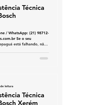
stência Técnica
Bosch
hatsApp: (21) 98712-
epaguá está falhando, não
 apresenta códigos de
ferece atendimento rápido
mos com manutenção,
quecedores Bosch utilizando
 rigorosamente as normas
Especializados Bosch –
e aquecedo
de leitura
stência Técnica
Bosch Xerém