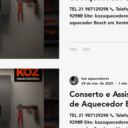
TEL 21 987129298 📞 Telefone / W
9298🌐 Site: kozaquecedores.com.br Se o seu
aquecedor Bosch em Xerém 
desligando sozinho, aque
códigos de erro, a KOZ Aq
atendimento rápido e espe
conserto, manutenção e in
Bosch utilizando peças ori
técnicas para garantir tota
desempenho. 🔧 Serviços Es
koz aquecedores
29 de nov. de 2025
1 min 
Conserto e Assi
de Aquecedor 
TEL 21 987129298 📞 Telefone / W
9298🌐 Site: kozaquecedores.com.br Se o seu