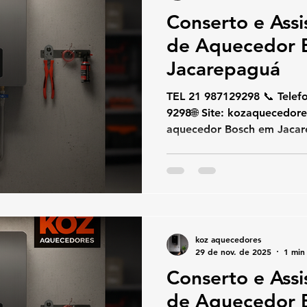
Conserto e Assi
de Aquecedor 
Jacarepaguá
TEL 21 987129298 📞 Telefone / W
9298🌐 Site: kozaquecedores.com.br Se o seu
aquecedor Bosch em Jacar
acende, esquenta pouco ou
erro, a KOZ Aquecedores o
e especializado. Trabalha
conserto e instalação de a
peças originais e seguindo
de segurança. 🔧 Serviços 
koz aquecedores
Jacarepaguá • Conserto d
29 de nov. de 2025
1 min 
Conserto e Assi
de Aquecedor 