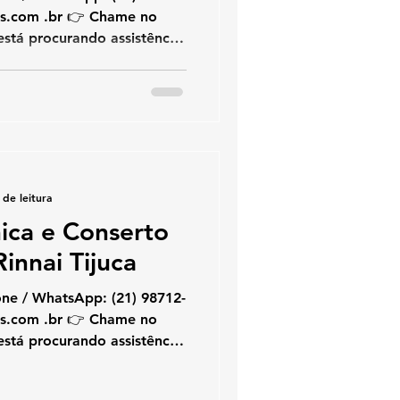
es.com .br 👉 Chame no
stá procurando assistência
el , a KOZ Aquecedores é
manutenção, instalação e
gás Rinnai , com
o qualificado e serviço com
ila Isabel e bairros
uções completas para
iais e c
 de leitura
nica e Conserto
innai Tijuca
one / WhatsApp: (21) 98712-
es.com .br 👉 Chame no
stá procurando assistência
a KOZ Aquecedores é
manutenção, instalação e