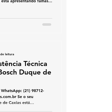
está apresentando falhas,
do sozinho ou exibindo
uecedores oferece
cializado. Trabalhamos com
conserto de aquecedores
ginais e seguindo normas
 segurança e eficiência. 🔧
sch –
de leitura
stência Técnica
Bosch Duque de
pp: (21) 98712-
 de Caxias está
cendo pouco, desligando