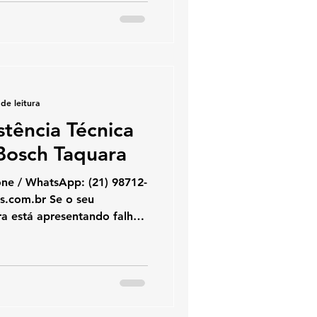
gás Rinnai , com
o qualificado e serviço com
 Tijuca e bairros próximos,
etas para aquecedores
iais
de leitura
stência Técnica
Bosch Taquara
hatsApp: (21) 98712-
a está apresentando falhas,
gando sozinho ou mostrando
uecedores oferece
cializado. Trabalhamos com
utenção preventiva Bosch
 técnicos certificados,