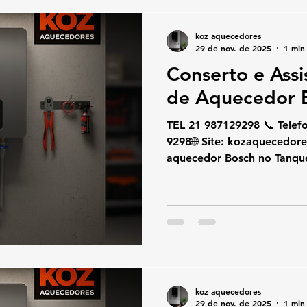
garantindo segurança, ec
no uso do gás. 🔧 Serviços
koz aquecedores
29 de nov. de 2025
1 min 
Conserto e Assi
de Aquecedor 
TEL 21 987129298 📞 Telefone / W
9298🌐 Site: kozaquecedores.com.br Se o seu
aquecedor Bosch no Tanque
aquecendo pouco, desligan
códigos de erro, a KOZ Aq
atendimento rápido e espe
conserto, instalação e man
com peças originais e técni
segurança, economia e al
gás. 🔧 Serviços Especializ
koz aquecedores
29 de nov. de 2025
1 min 