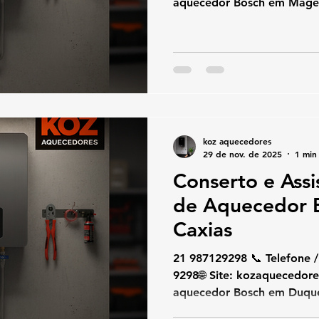
aquecedor Bosch em Magé 
aquecendo pouco, desligan
códigos de erro, a KOZ Aq
atendimento rápido e espe
manutenção, instalação e 
Bosch utilizando peças ori
técnicas para garantir total
Serviços Especializados Bo
koz aquecedores
29 de nov. de 2025
1 min 
Conserto e Assi
de Aquecedor 
Caxias
21 987129298 📞 Telefone / WhatsA
9298🌐 Site: kozaquecedores.com.br Se o seu
aquecedor Bosch em Duque
apresentando falhas, aque