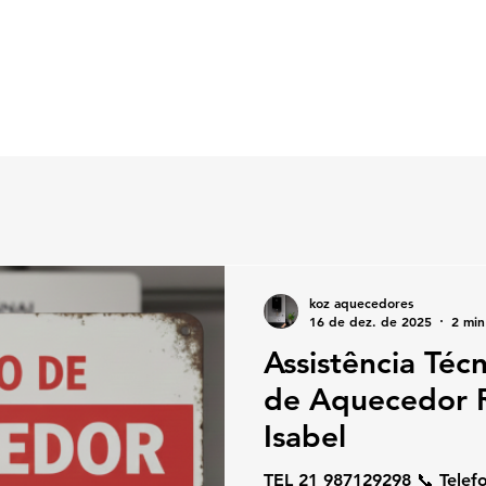
koz aquecedores
16 de dez. de 2025
2 min
Assistência Téc
de Aquecedor R
Isabel
TEL 21 987129298 📞 Telef