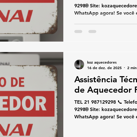
9298🌐 Site: kozaquecedor
WhatsApp agora! Se você e
técnica Rinnai em Vila Isab
especialista em conserto, 
limpeza de aquecedores a 
atendimento rápido, técnic
garantia. Atendemos toda V
próximos , oferecendo sol
koz aquecedores
aquecedores Rinnai residenc
16 de dez. de 2025
2 min
Assistência Téc
de Aquecedor R
TEL 21 987129298 📞 Telef
9298🌐 Site: kozaquecedor
WhatsApp agora! Se você e
técnica Rinnai na Tijuca , 
especialista em conserto, 