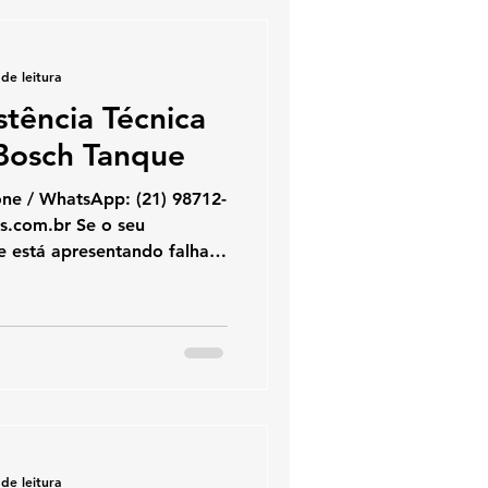
onomia e alto desempenho
 Esp
de leitura
stência Técnica
Bosch Tanque
hatsApp: (21) 98712-
 está apresentando falhas,
do sozinho ou exibindo
uecedores oferece
cializado. Realizamos
utenção preventiva Bosch
cos certificados, garantindo
to desempenho no uso do
ados Bosc
de leitura