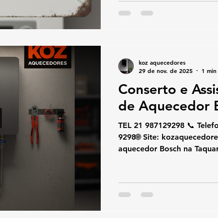
limpeza de aquecedores a 
atendimento rápido, técnic
garantia. Atendemos toda a
oferecendo soluções compl
Rinnai residenciais e comerc
koz aquecedores
29 de nov. de 2025
1 min 
Conserto e Assi
de Aquecedor 
TEL 21 987129298 📞 Telefone / W
9298🌐 Site: kozaquecedores.com.br Se o seu
aquecedor Bosch na Taquar
esquentando pouco, desli
códigos de erro, a KOZ Aq
atendimento rápido e espe
conserto, instalação e man
utilizando peças originais e