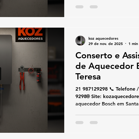
sozinho ou exibindo códig
Aquecedores oferece aten
especializado. Trabalhamos
manutenção preventiva Bos
originais e seguindo rigor
koz aquecedores
segurança para garantir d
29 de nov. de 2025
1 min 
🔧 Serviços Es
Conserto e Assi
de Aquecedor 
Teresa
21 987129298 📞 Telefone / WhatsA
9298🌐 Site: kozaquecedores.com.br Se o seu
aquecedor Bosch em Santa 
falhas, aquecendo pouco, 
exibindo códigos de erro,
atendimento rápido e espe
conserto, instalação e man