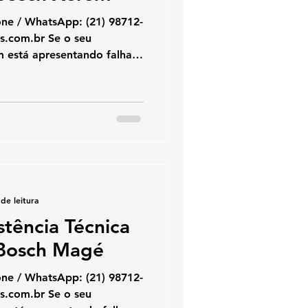
hatsApp: (21) 98712-
está apresentando falhas,
cendo pouco ou mostrando
uecedores oferece
cializado. Trabalhamos com
stalação de aquecedores
ginais e seguindo normas
l segurança e excelente
pecializa
de leitura
stência Técnica
Bosch Magé
hatsApp: (21) 98712-