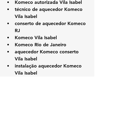
Komeco autorizada Vila Isabel
técnico de aquecedor Komeco 
Vila Isabel
conserto de aquecedor Komeco 
RJ
Komeco Vila Isabel
Komeco Rio de Janeiro
aquecedor Komeco conserto 
Vila Isabel
instalação aquecedor Komeco 
Vila Isabel
técnico especializado Komeco 
Vila Isabel
assistência Komeco Zona Norte
conserto Komeco RJ Vila Isabel
#Komeco
#KozAquecedores
#VilaIsabelRJ
#AssistenciaTecnicaRJ