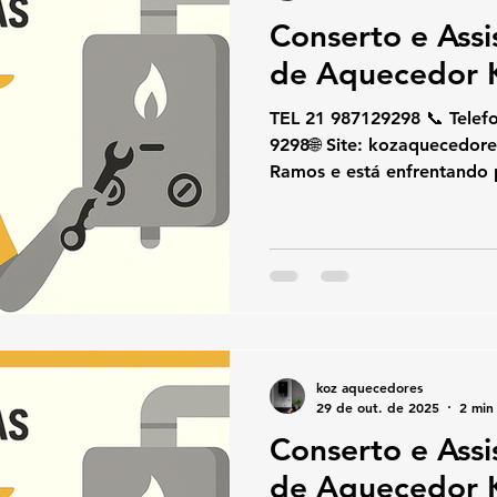
Conserto e Assi
de Aquecedor
TEL 21 987129298 📞 Telefone / W
9298🌐 Site: kozaquecedores.com.br Se você mora em
Ramos e está enfrentando problemas no seu
aquecedor Komeco , a KOZ Aquec
certa.Somos especialistas 
manutenção de aquecedor
atendimento rápido, seguro
.Com técnicos certificados e atendimento local,
garantimos o melhor serviç
Serviços especializados e
koz aquecedores
29 de out. de 2025
2 min 
Conserto e Assi
de Aquecedor 