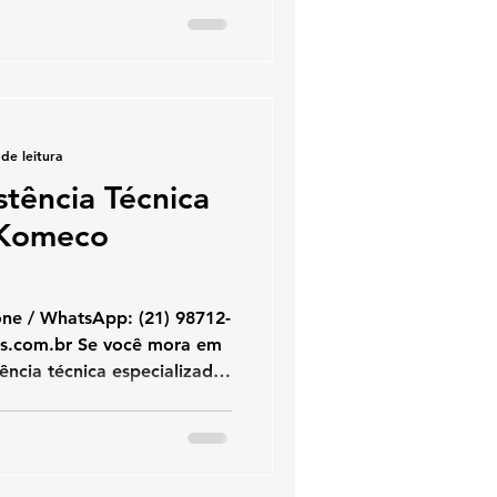
es Komeco , oferecendo
 e com peças originais .
amente qualificada para
cios e condomínios, sempre
de leitura
stência Técnica
 Komeco
hatsApp: (21) 98712-
 KOZ Aquecedores é a
alistas em conserto,
de aquecedores Komeco ,
nça e uso de peças originais