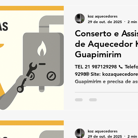
eficiência e durabilidade
total transparência e quali
koz aquecedores
especializados no Jardim 
29 de out. de 2025
2 min 
Conserto e Assi
de Aquecedor
Guapimirim
TEL 21 987129298 📞 Telefone / W
9298🌐 Site: kozaquecedores.com.br Se você mora em
Guapimirim e precisa de assistência técnica para
aquecedor Komeco , cont
— referência em conserto,
aquecedores Komeco em todo o Rio de
Janeiro.Trabalhamos com té
atendimento rápido e peças
eficiência, segurança e dur
koz aquecedores
equipamento. 🔧 Serviços e
29 de out. de 2025
2 min 