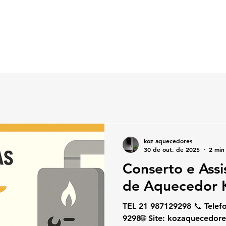
koz aquecedores
30 de out. de 2025
2 min 
Conserto e Assi
de Aquecedor 
TEL 21 987129298 📞 Telefone / W
9298🌐 Site: kozaquecedores.com.br Se você está no