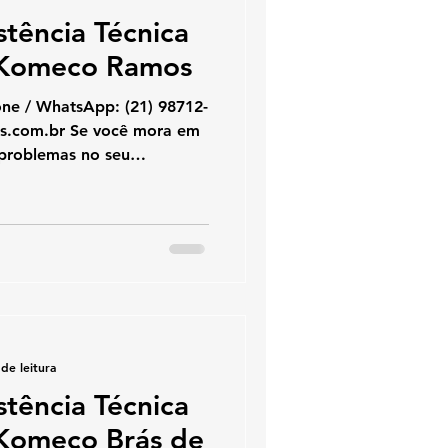
stência Técnica
 Komeco Ramos
hatsApp: (21) 98712-
edores é a escolha
em conserto, instalação e
es Komeco , oferecendo
 e com peças originais
o para o seu aquecedor. 🔧
m Ramos
de leitura
stência Técnica
Komeco Brás de