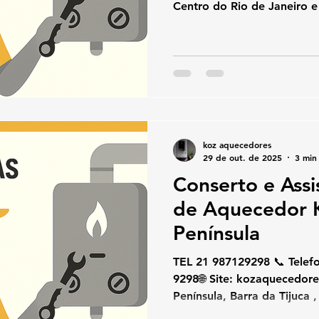
Centro do Rio de Janeiro e precisa de assistência
técnica em aquecedor Kom
Aquecedores .Somos especi
instalação e manutenção 
com técnicos experientes, 
exclusivo de peças origina
seguro, eficiente e com tot
especializados no Centro 
koz aquecedores
29 de out. de 2025
3 min 
Conserto e Assi
de Aquecedor
Península
TEL 21 987129298 📞 Telefone / W
9298🌐 Site: kozaquecedores.com.br Se você mora na
Península, Barra da Tijuca ,
técnica especializada em 