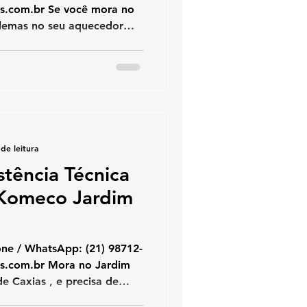
ecedores , referência em
nutenção de aquecedores
imento rápido, técnico
vo de peças originais ,
iência total do seu
specializados no Pechincha
 Komec
de leitura
stência Técnica
Komeco Jardim
hatsApp: (21) 98712-
 Caxias , e precisa de
aquecedor Komeco ?A KOZ