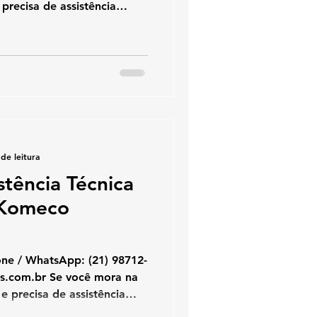
eco , chame a KOZ
alistas em conserto,
de aquecedores Komeco ,
atendimento ágil e uso
is .Garantimos um serviço
al transparência. 🔧 Serviços
Cons
de leitura
stência Técnica
 Komeco
hatsApp: (21) 98712-
 e precisa de assistência
aquecedores Komeco , a