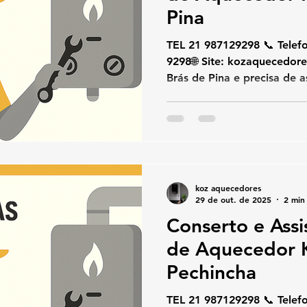
Pina
TEL 21 987129298 📞 Telefone / W
9298🌐 Site: kozaquecedores.com.br Se você está em
Brás de Pina e precisa de assistência técnica
especializada em aqueced
KOZ Aquecedores .Nossa eq
instalação e manutenção preventiva 
segurança e o uso exclusivo
Komeco , garantindo o m
durabilidade do seu aquece
koz aquecedores
especializados em Brás de
29 de out. de 2025
2 min 
Conserto e Assi
de Aquecedor
Pechincha
TEL 21 987129298 📞 Telefone / W