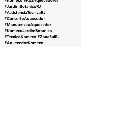
#Komeco
#KozAquecedores
#JardimBotanicoRJ
#AssistenciaTecnicaRJ
#ConsertoAquecedor
#ManutencaoAquecedor
#KomecoJardimBotanico
#TecnicoKomeco
#ZonaSulRJ
#AquecedorKomeco
#InstalacaoAquecedor
#KomecoRJ
#AssistenciaKomeco
#RioDeJaneiro
#AquecedorAGas
#ReparoKomeco
#ManutencaoPreventiva
#ServicoLocalRJ
#KOZAquecedores
#BairroJardimBotanico