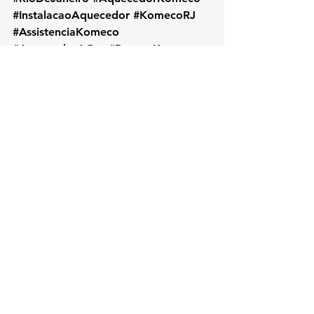
#InstalacaoAquecedor
#KomecoRJ
#AssistenciaKomeco
#AquecedorAGas
#ReparoKomeco
#ManutencaoPreventiva
#ServicoLocalRJ
#KOZAquecedores
#BairroCentro
#ZonaCentralRJ