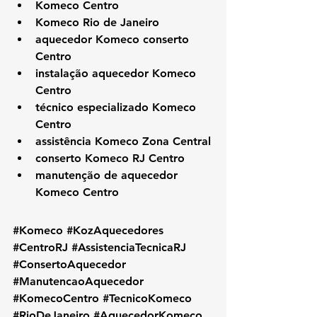
Komeco Centro
Komeco Rio de Janeiro
aquecedor Komeco conserto 
Centro
instalação aquecedor Komeco 
Centro
técnico especializado Komeco 
Centro
assistência Komeco Zona Central
conserto Komeco RJ Centro
manutenção de aquecedor 
Komeco Centro
#Komeco
#KozAquecedores
#CentroRJ
#AssistenciaTecnicaRJ
#ConsertoAquecedor
#ManutencaoAquecedor
#KomecoCentro
#TecnicoKomeco
#RioDeJaneiro
#AquecedorKomeco