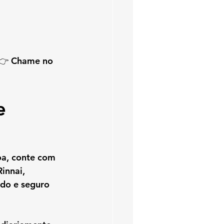
👉 
Chame no 
e 
oa
, conte com 
Rinnai
, 
do e seguro 