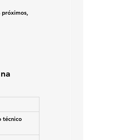
s próximos, 
na 
 técnico 