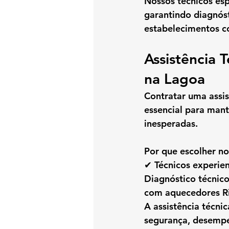
Nossos 
técnicos es
garantindo diagnóst
estabelecimentos c
Assistência 
na Lagoa
Contratar uma 
assi
essencial para mant
inesperadas.
Por que escolher no
✔ Técnicos experie
Diagnóstico técnic
com aquecedores R
A 
assistência técni
segurança, desempe