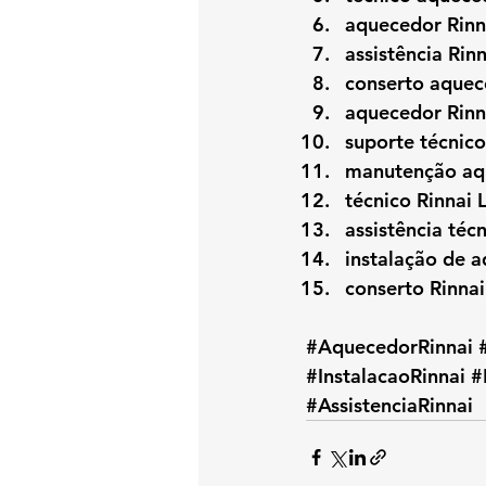
aquecedor Rinn
assistência Rin
conserto aquec
aquecedor Rinn
suporte técnico
manutenção aq
técnico Rinnai 
assistência téc
instalação de a
conserto Rinna
#AquecedorRinnai
#InstalacaoRinnai
#
#AssistenciaRinnai