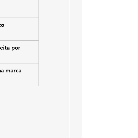
 
co 
eita por 
na marca 