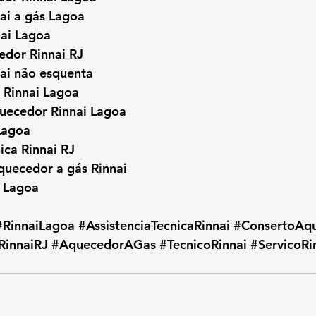
ai a gás Lagoa
nai Lagoa
edor Rinnai RJ
ai não esquenta
 Rinnai Lagoa
uecedor Rinnai Lagoa
Lagoa
nica Rinnai RJ
quecedor a gás Rinnai
i Lagoa
#RinnaiLagoa
#AssistenciaTecnicaRinnai
#ConsertoAqu
RinnaiRJ
#AquecedorAGas
#TecnicoRinnai
#ServicoRi