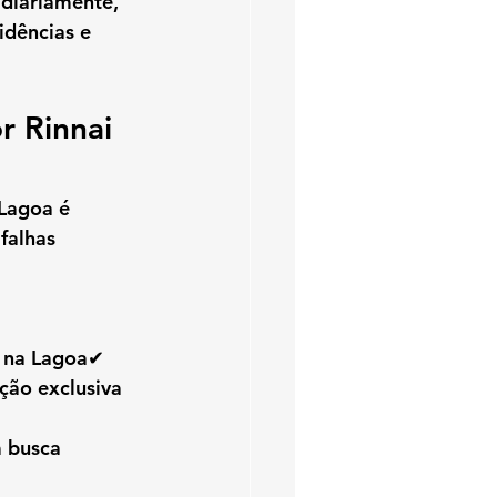
diariamente, 
idências e 
r Rinnai 
 Lagoa
 é 
falhas 
o na Lagoa✔ 
ção exclusiva 
 busca 