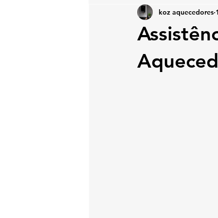
koz aquecedores
Assistên
Aquecedo