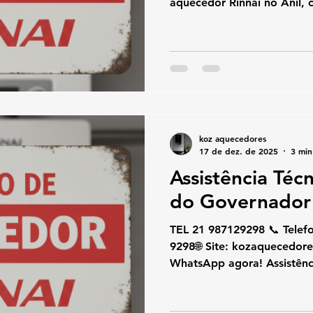
aquecedor Rinnai no Anil, 
marca Rinnai. Atuamos co
gás Rinnai, oferecendo con
técnico, com atendimento 
Janeiro. Nossos técnicos especializados em
aquecedores Rinnai atende
garantindo diagnóstico pre
padrão técnico para residê
koz aquecedores
17 de dez. de 2025
3 min
Assistência Técn
do Governador 
TEL 21 987129298 📞 Telefone / W
9298🌐 Site: kozaquecedores.com .br👉 Chame no
WhatsApp agora! Assistênci
Governador | Conserto Hoje
técnica e conserto de aque