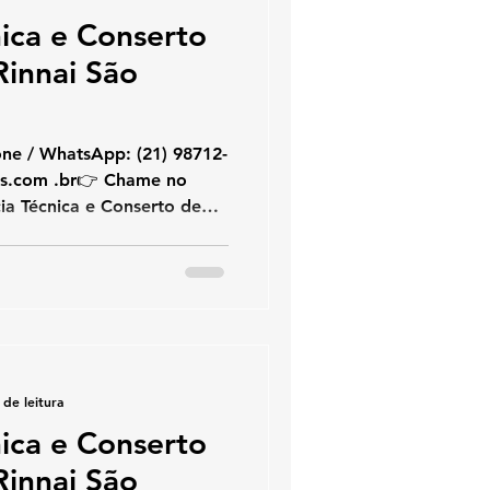
nica e Conserto
innai São
hatsApp: (21) 98712-
ia Técnica e Conserto de
tóvão Se você busca
erto de aquecedor Rinnai em
especialistas na marca
cedores de água a gás
o, instalação e suporte
rápido e seguro no Rio de
speci
 de leitura
nica e Conserto
innai São