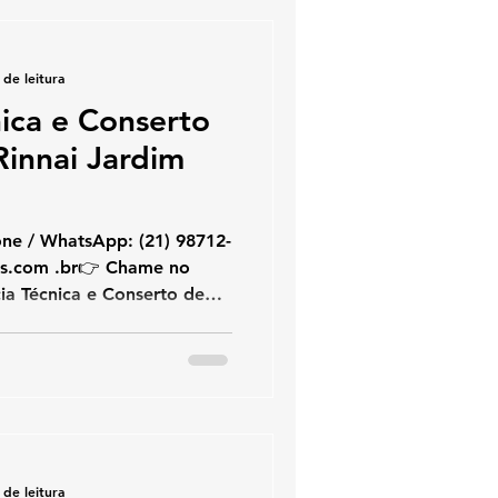
 de leitura
nica e Conserto
innai Jardim
hatsApp: (21) 98712-
ia Técnica e Conserto de
ceânico Se você procura
erto de aquecedor Rinnai no
com atendimento
nai. Trabalhamos
dores de água a gás Rinnai
alação e suporte técnico
alto padrão
 de leitura