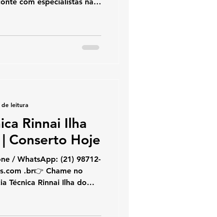
conte com especialistas na
m aquecedores de água a
serto, instalação e suporte
rápido e seguro no Rio de
m diariamente o Anil,
ciso, segurança e alto
n
 de leitura
ica Rinnai Ilha
| Conserto Hoje
hatsApp: (21) 98712-
a Técnica Rinnai Ilha do
 Se você busca assistência
cedor Rinnai na Ilha do