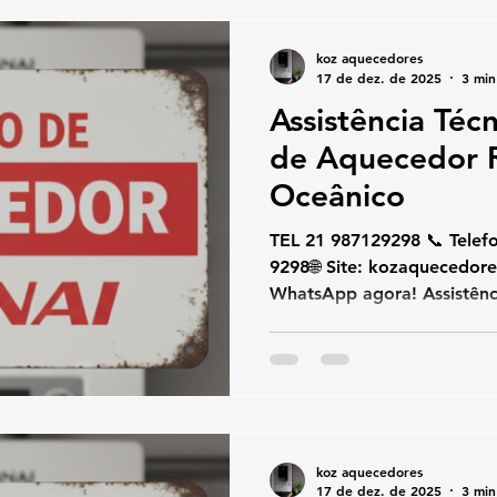
suporte técnico com rapidez, segurança e alto padrão
técnico. Atendemo
koz aquecedores
17 de dez. de 2025
3 min
Assistência Téc
de Aquecedor R
Oceânico
TEL 21 987129298 📞 Telefone / W
9298🌐 Site: kozaquecedores.com .br👉 Chame no
WhatsApp agora! Assistênc
Aquecedor Rinnai Jardim O
assistência técnica e cons
Jardim Oceânico , conte 
especializado na marca Rin
exclusivamente com aquece
, oferecendo conserto, inst
koz aquecedores
com rapidez, segurança e 
17 de dez. de 2025
3 min