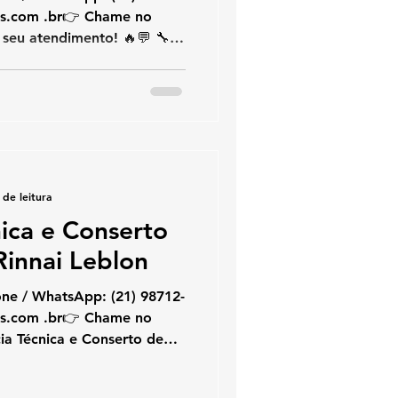
atendimento! 🔥💬 🔧
erto de Aquecedor Rinnai
cura assistência técnica e
i na Barra da Tijuca , está
cialistas em aquecedores
recendo conserto, instalação
 de leitura
nica e Conserto
innai Leblon
hatsApp: (21) 98712-
ia Técnica e Conserto de
 você procura assistência
cedor Rinnai no Leblon ,