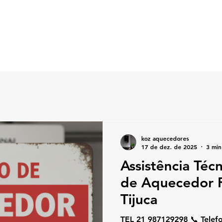
koz aquecedores
17 de dez. de 2025
3 min
Assistência Téc
de Aquecedor R
Tijuca
TEL 21 987129298 📞 Telefone / W