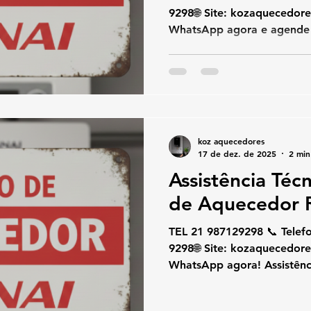
9298🌐 Site: kozaquecedores.com .br👉 Chame no
WhatsApp agora e agende seu 
Assistência Técnica e Cons
Barra da Tijuca Se você pro
conserto de aquecedor Rinna
no lugar certo. Somos espe
de água a gás Rinnai , ofe
e suporte técnico com rapidez, segurança e alto
koz aquecedores
padrão profis
17 de dez. de 2025
2 min
Assistência Téc
de Aquecedor R
TEL 21 987129298 📞 Telefone / W
9298🌐 Site: kozaquecedores.com .br👉 Chame no
WhatsApp agora! Assistênc
Aquecedor Rinnai Leblon Se
técnica e conserto de aque