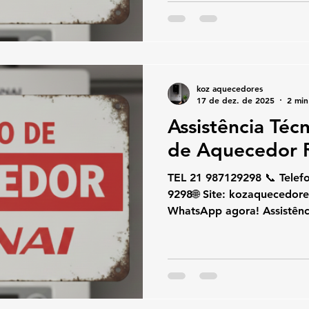
conte com especialistas na
exclusivamente com aquece
, oferecendo conserto, inst
com rapidez, segurança e a
Atendemos diariamente o 
koz aquecedores
17 de dez. de 2025
2 min
Assistência Téc
de Aquecedor R
TEL 21 987129298 📞 Telefone / W
9298🌐 Site: kozaquecedores.com .br👉 Chame no
WhatsApp agora! Assistênc
Aquecedor Rinnai Ipanema 
técnica e conserto de aqu
conte com uma equipe espe
Trabalhamos exclusivamen
água a gás Rinnai , oferece