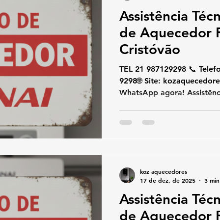
Assistência Téc
de Aquecedor R
Cristóvão
TEL 21 987129298 📞 Telefone / W
9298🌐 Site: kozaquecedores.com .br👉 Chame no
WhatsApp agora! Assistênc
Aquecedor Rinnai São Cris
assistência técnica e cons
São Cristóvão , conte com 
Rinnai. Atuamos com aque
Rinnai , oferecendo consert
técnico , com atendimento 
koz aquecedores
Janeiro. Nossos técnicos e
17 de dez. de 2025
3 min
Assistência Téc
de Aquecedor R