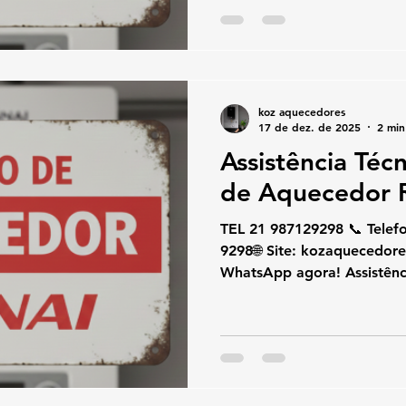
Governador , conte com esp
Atuamos com aquecedores d
oferecendo conserto, instal
com atendimento rápido e 
Nossos técnicos espe
koz aquecedores
17 de dez. de 2025
2 min
Assistência Téc
de Aquecedor R
TEL 21 987129298 📞 Telefone / W
9298🌐 Site: kozaquecedores.com .br👉 Chame no
WhatsApp agora! Assistênc
Aquecedor Rinnai Lagoa Se
técnica e conserto de aque
conte com especialistas na
com aquecedores de água a
conserto, instalação e supo
atendimento rápido e segur