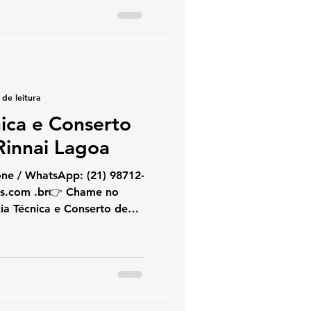
ecialistas na marca Rinnai.
e água a gás Rinnai ,
ação e suporte técnico ,
seguro no Rio de Janeiro.
 de leitura
nica e Conserto
innai Lagoa
hatsApp: (21) 98712-
ia Técnica e Conserto de
 você busca assistência
cedor Rinnai na Lagoa ,
 marca Rinnai. Atuamos
 gás Rinnai , oferecendo
rte técnico , com
o no Rio de Janeiro.