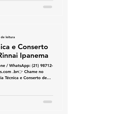
 marca Rinnai. Atuamos
dores de água a gás Rinnai
alação e suporte técnico
lto padrão técnico.
L
 de leitura
nica e Conserto
innai Ipanema
hatsApp: (21) 98712-
ia Técnica e Conserto de
Se você procura assistência
ecedor Rinnai em Ipanema ,
cializada na marca Rinnai.
te com aquecedores de
ndo conserto, instalação e