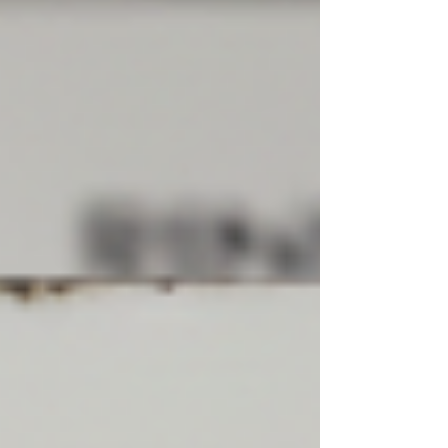
aquecedores de água a gás Rinnai , oferecendo
conserto, instalação e suporte técnico com
rapidez, segurança e alto padrão profis