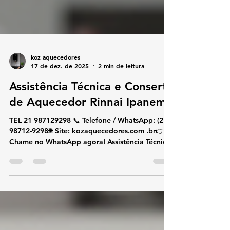
koz aquecedores
17 de dez. de 2025
2 min de leitura
Assistência Técnica e Conserto
de Aquecedor Rinnai Ipanema
TEL 21 987129298 📞 Telefone / WhatsApp: (21)
98712-9298🌐 Site: kozaquecedores.com .br👉
Chame no WhatsApp agora! Assistência Técnica
e Conserto de Aquecedor Rinnai Ipanema Se
você procura assistência técnica e conserto de
aquecedor Rinnai em Ipanema , conte com uma