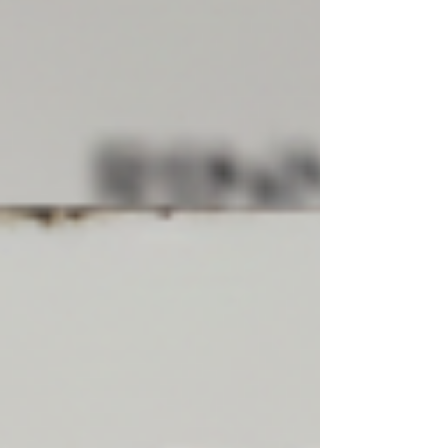
equipe especializada na marca Rinnai.
Trabalhamos exclusivamente com aquecedores
de água a gás Rinnai , oferecendo conserto,
instalação e suporte técnico com rapidez,
segurança e alto padrão técnico. Atendemo