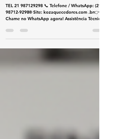
Assistência Técnica e Conserto
de Aquecedor Rinnai Leblon
TEL 21 987129298 📞 Telefone / WhatsApp: (21)
98712-9298🌐 Site: kozaquecedores.com .br👉
Chame no WhatsApp agora! Assistência Técnica
e Conserto de Aquecedor Rinnai Leblon Se você
procura assistência técnica e conserto de
aquecedor Rinnai no Leblon , conte com
especialistas na marca Rinnai. Atuamos
exclusivamente com aquecedores de água a gás
Rinnai , oferecendo conserto, instalação e
suporte técnico com rapidez, segurança e alto
padrão técnico. Atendemos diariamente o L