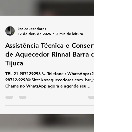
koz aquecedores
17 de dez. de 2025
3 min de leitura
Assistência Técnica e Conserto
de Aquecedor Rinnai Barra da
Tijuca
TEL 21 987129298 📞 Telefone / WhatsApp: (21)
98712-9298🌐 Site: kozaquecedores.com .br👉
Chame no WhatsApp agora e agende seu
atendimento! 🔥💬 🔧 Assistência Técnica e
Conserto de Aquecedor Rinnai Barra da Tijuca
Se você procura assistência técnica e conserto
de aquecedor Rinnai na Barra da Tijuca , está no
lugar certo. Somos especialistas em