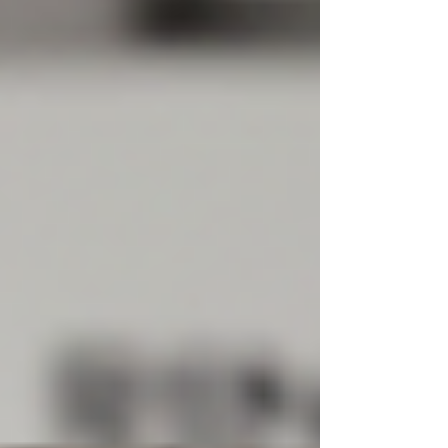
de aquecedor Rinnai na Barra da Tijuca , está no
lugar certo. Somos especialistas em
aquecedores de água a gás Rinnai , oferecendo
conserto, instalação e suporte técnico com
rapidez, segurança e alto padrão profis