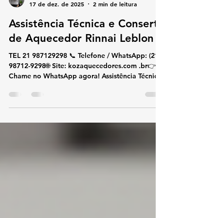
koz aquecedores
17 de dez. de 2025
2 min de leitura
Assistência Técnica e Conserto
de Aquecedor Rinnai Leblon
TEL 21 987129298 📞 Telefone / WhatsApp: (21)
98712-9298🌐 Site: kozaquecedores.com .br👉
Chame no WhatsApp agora! Assistência Técnica
e Conserto de Aquecedor Rinnai Leblon Se você
procura assistência técnica e conserto de
aquecedor Rinnai no Leblon , conte com
especialistas na marca Rinnai. Atuamos
exclusivamente com aquecedores de água a gás
Rinnai , oferecendo conserto, instalação e
suporte técnico com rapidez, segurança e alto
padrão técnico. Atendemos diariamente o L