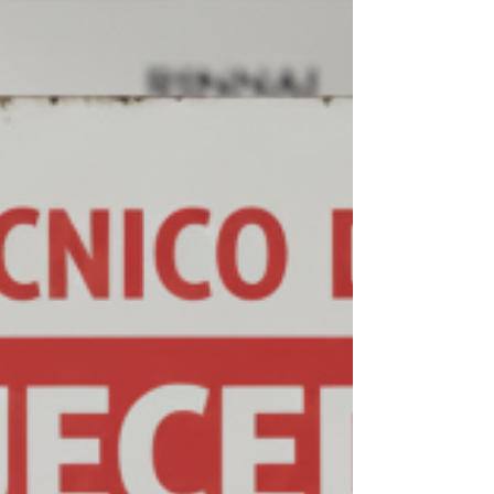
98712-9298🌐 Site: kozaquecedores.com .br👉
Chame no WhatsApp agora! Assistência Técnica
e Conserto de Aquecedor Rinnai São Cristóvão
Se você busca assistência técnica e conserto de
aquecedor Rinnai em São Cristóvão , conte com
especialistas na marca Rinnai. Atuamos com
aquecedores de água a gás Rinnai , oferecendo
conserto, instalação e suporte técnico , com
atendimento rápido e seguro no Rio de Janeiro.
Nossos técnicos especi