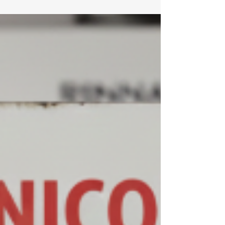
Conserto de Aquecedor Rinnai Barra da Tijuca
Se você procura assistência técnica e conserto
de aquecedor Rinnai na Barra da Tijuca , está no
lugar certo. Somos especialistas em
aquecedores de água a gás Rinnai , oferecendo
conserto, instalação e suporte técnico com
rapidez, segurança e alto padrão profis