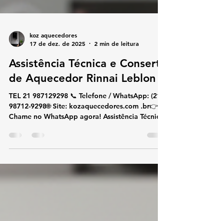
koz aquecedores
17 de dez. de 2025
2 min de leitura
Assistência Técnica e Conserto
de Aquecedor Rinnai Leblon
TEL 21 987129298 📞 Telefone / WhatsApp: (21)
98712-9298🌐 Site: kozaquecedores.com .br👉
Chame no WhatsApp agora! Assistência Técnica
e Conserto de Aquecedor Rinnai Leblon Se você
procura assistência técnica e conserto de
aquecedor Rinnai no Leblon , conte com
especialistas na marca Rinnai. Atuamos
exclusivamente com aquecedores de água a gás
Rinnai , oferecendo conserto, instalação e
suporte técnico com rapidez, segurança e alto