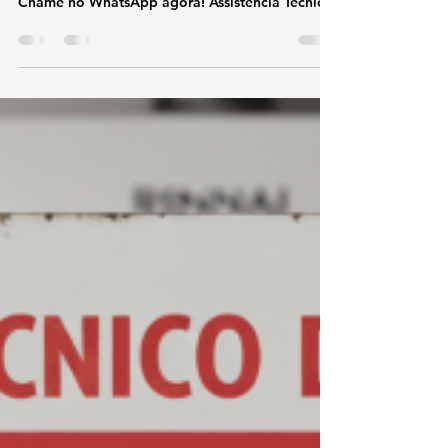
de Aquecedor Rinnai Jardim
Oceânico
TEL 21 987129298 📞 Telefone / WhatsApp: (21)
98712-9298🌐 Site: kozaquecedores.com .br👉
Chame no WhatsApp agora! Assistência Técnica
e Conserto de Aquecedor Rinnai Jardim
Oceânico Se você procura assistência técnica e
conserto de aquecedor Rinnai no Jardim
Oceânico , conte com atendimento
especializado na marca Rinnai. Trabalhamos
exclusivamente com aquecedores de água a gás
Rinnai , oferecendo conserto, instalação e
suporte técnico com rapidez, segurança e alto
padrão