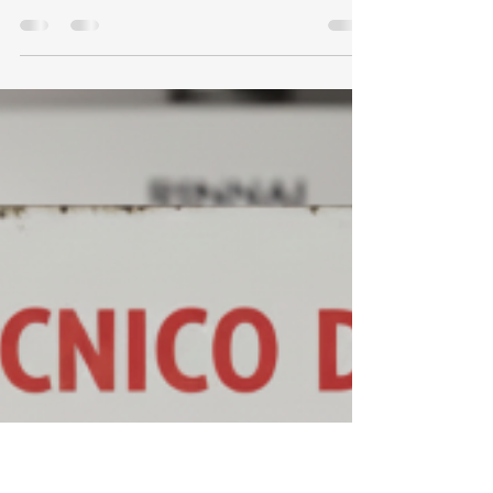
koz aquecedores
17 de dez. de 2025
3 min de leitura
Assistência Técnica e Conserto
de Aquecedor Rinnai Anil
Assistência Técnica e Conserto de Aquecedor
Rinnai Anil Se você busca assistência técnica e
conserto de aquecedor Rinnai no Anil, conte
com especialistas na marca Rinnai. Atuamos
com aquecedores de água a gás Rinnai,
oferecendo conserto, instalação e suporte
técnico, com atendimento rápido e seguro no
Rio de Janeiro. Nossos técnicos especializados
em aquecedores Rinnai atendem diariamente o
Anil, garantindo diagnóstico preciso, segurança
e alto padrão técnico para residên