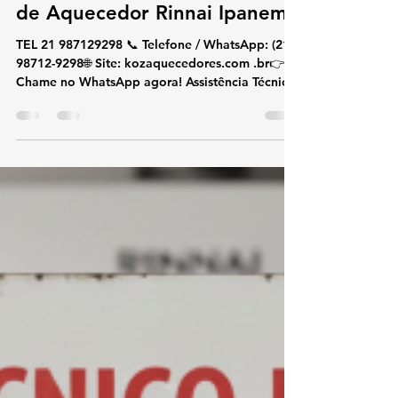
koz aquecedores
17 de dez. de 2025
2 min de leitura
Assistência Técnica e Conserto
de Aquecedor Rinnai Ipanema
TEL 21 987129298 📞 Telefone / WhatsApp: (21)
98712-9298🌐 Site: kozaquecedores.com .br👉
Chame no WhatsApp agora! Assistência Técnica
e Conserto de Aquecedor Rinnai Ipanema Se
você procura assistência técnica e conserto de
aquecedor Rinnai em Ipanema , conte com uma
equipe especializada na marca Rinnai.
Trabalhamos exclusivamente com aquecedores
de água a gás Rinnai , oferecendo conserto,
instalação e suporte técnico com rapidez,
segurança e alto padrão técnico. Atendemo