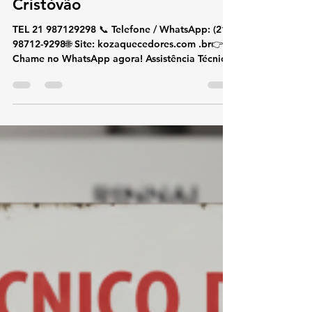
koz aquecedores
17 de dez. de 2025
3 min de leitura
Assistência Técnica e Conserto
de Aquecedor Rinnai São
Cristóvão
TEL 21 987129298 📞 Telefone / WhatsApp: (21)
98712-9298🌐 Site: kozaquecedores.com .br👉
Chame no WhatsApp agora! Assistência Técnica
e Conserto de Aquecedor Rinnai São Cristóvão
Se você busca assistência técnica e conserto de
aquecedor Rinnai em São Cristóvão , conte com
especialistas na marca Rinnai. Atuamos com
aquecedores de água a gás Rinnai , oferecendo
conserto, instalação e suporte técnico , com
atendimento rápido e seguro no Rio de Janeiro.
Nossos técnicos especi