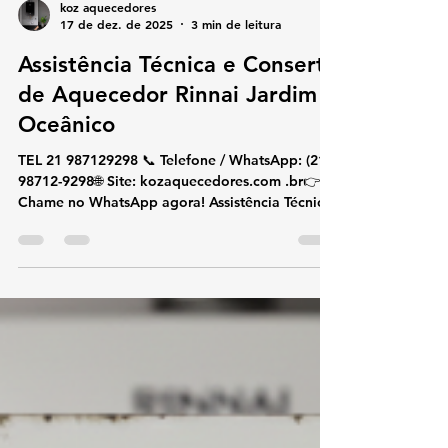
koz aquecedores
17 de dez. de 2025
3 min de leitura
Assistência Técnica e Conserto
de Aquecedor Rinnai Jardim
Oceânico
TEL 21 987129298 📞 Telefone / WhatsApp: (21)
98712-9298🌐 Site: kozaquecedores.com .br👉
Chame no WhatsApp agora! Assistência Técnica
e Conserto de Aquecedor Rinnai Jardim
Oceânico Se você procura assistência técnica e
conserto de aquecedor Rinnai no Jardim
Oceânico , conte com atendimento