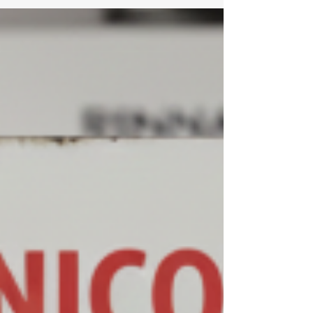
e Conserto de Aquecedor Rinnai Leblon Se você
procura assistência técnica e conserto de
aquecedor Rinnai no Leblon , conte com
especialistas na marca Rinnai. Atuamos
exclusivamente com aquecedores de água a gás
Rinnai , oferecendo conserto, instalação e
suporte técnico com rapidez, segurança e alto
padrão técnico. Atendemos diariamente o L