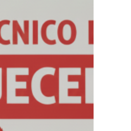
especializado na marca Rinnai. Trabalhamos
exclusivamente com aquecedores de água a gás
Rinnai , oferecendo conserto, instalação e
suporte técnico com rapidez, segurança e alto
padrão