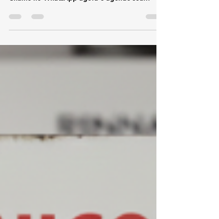
98712-9298🌐 Site: kozaquecedores.com .br👉
Chame no WhatsApp agora e agende seu
atendimento! 🔥💬 🔧 Assistência Técnica e
Conserto de Aquecedor Rinnai Barra da Tijuca
Se você procura assistência técnica e conserto
de aquecedor Rinnai na Barra da Tijuca , está no
lugar certo. Somos especialistas em
aquecedores de água a gás Rinnai , oferecendo
conserto, instalação e suporte técnico com
rapidez, segurança e alto padrão profis