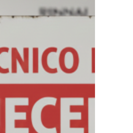
aquecedor Rinnai em Ipanema , conte com uma
equipe especializada na marca Rinnai.
Trabalhamos exclusivamente com aquecedores
de água a gás Rinnai , oferecendo conserto,
instalação e suporte técnico com rapidez,
segurança e alto padrão técnico. Atendemo