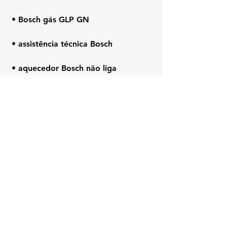
 • Bosch gás GLP GN
 • assistência técnica Bosch
 • aquecedor Bosch não liga
 • suporte Bosch 
Ilha do Governador
• 
#Bosch
• 
#KozAquecedores
• #
Ilha 
do Governador
• 
#AssistenciaTecnica
• 
#AquecedorBosch
• 
#ConsertoBosch
• 
#ManutencaoAquecedor
• 
#BoschRJ
• 
#TecnicoBosch
• 
#RioDeJaneiro