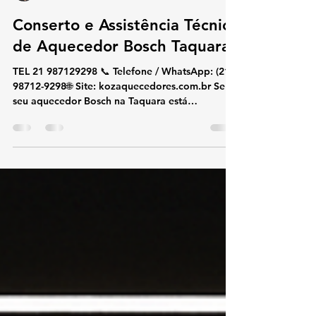
koz aquecedores
29 de nov. de 2025
1 min de leitura
Conserto e Assistência Técnica
de Aquecedor Bosch Taquara
TEL 21 987129298 📞 Telefone / WhatsApp: (21)
98712-9298🌐 Site: kozaquecedores.com.br Se o
seu aquecedor Bosch na Taquara está
apresentando falhas, esquentando pouco,
desligando sozinho ou mostrando códigos de
erro, a KOZ Aquecedores oferece atendimento
rápido e especializado. Trabalhamos com
conserto, instalação e manutenção preventiva
Bosch utilizando peças originais e técnicos
certificados, garantindo segurança, economia e
alto desempenho no uso do gás. 🔧 Serviços Esp