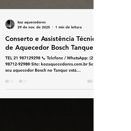
koz aquecedores
29 de nov. de 2025
1 min de leitura
Conserto e Assistência Técnica
de Aquecedor Bosch Tanque
TEL 21 987129298 📞 Telefone / WhatsApp: (21)
98712-9298🌐 Site: kozaquecedores.com.br Se o
seu aquecedor Bosch no Tanque está
apresentando falhas, aquecendo pouco,
desligando sozinho ou exibindo códigos de
erro, a KOZ Aquecedores oferece atendimento
rápido e especializado. Realizamos conserto,
instalação e manutenção preventiva Bosch com
peças originais e técnicos certificados,