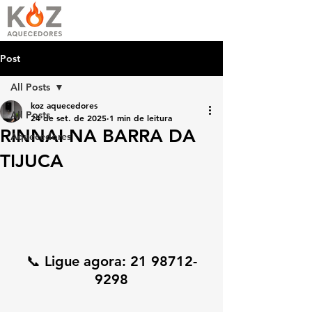
Post
All Posts
koz aquecedores
All Posts
24 de set. de 2025
1 min de leitura
RINNAI NA BARRA DA
Aquecedores
TIJUCA
📞 Ligue agora: 
21 98712-
9298