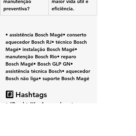
manutenção 
maior vida útil e 
preventiva?
eficiência.
• assistência Bosch Magé• conserto 
aquecedor Bosch RJ• técnico Bosch 
Magé• instalação Bosch Magé• 
manutenção Bosch Rio• reparo 
Bosch Magé• Bosch GLP GN• 
assistência técnica Bosch• aquecedor 
Bosch não liga• suporte Bosch Magé
#️⃣ Hashtags
• 
#Bosch
• 
#KozAquecedores
• 
#Mage
• 
#AssistenciaTecnica
• 
#AquecedorBosch
• 
#ConsertoBosch
• 
#ManutencaoAquecedor
• 
#BoschRJ
• 
#TecnicoBosch
• 
#Piabetá