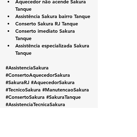
Aquecedor não acende Sakura 
Tanque
Assistência Sakura bairro Tanque
Conserto Sakura RJ Tanque
Conserto imediato Sakura 
Tanque
Assistência especializada Sakura 
Tanque
#AssistenciaSakura
#ConsertoAquecedorSakura
#SakuraRJ
#AquecedorSakura
#TecnicoSakura
#ManutencaoSakura
#ConsertoSakura
#SakuraTanque
#AssistenciaTecnicaSakura
#ReparoAquecedor