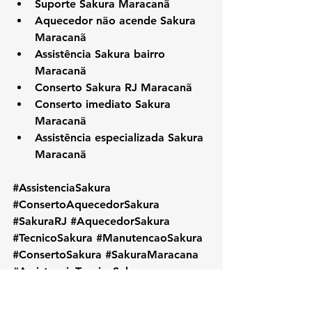
Suporte Sakura Maracanã
Aquecedor não acende Sakura 
Maracanã
Assistência Sakura bairro 
Maracanã
Conserto Sakura RJ Maracanã
Conserto imediato Sakura 
Maracanã
Assistência especializada Sakura 
Maracanã
#AssistenciaSakura
#ConsertoAquecedorSakura
#SakuraRJ
#AquecedorSakura
#TecnicoSakura
#ManutencaoSakura
#ConsertoSakura
#SakuraMaracana
#AssistenciaTecnicaSakura
#ReparoAquecedor