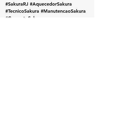
#SakuraRJ
#AquecedorSakura
#TecnicoSakura
#ManutencaoSakura
#ConsertoSakura
#SakuraJardimGuanabara
#AssistenciaTecnicaSakura
#ReparoAquecedor