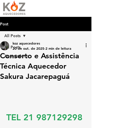
Post
All Posts
koz aquecedores
All Posts
20 de out. de 2025
2 min de leitura
Conserto e Assistência
Aquecedores
Técnica Aquecedor
Sakura Jacarepaguá
TEL 21 987129298 