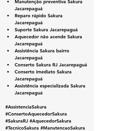
Manutenção preventiva Sakura 
Jacarepaguá
Reparo rápido Sakura 
Jacarepaguá
Suporte Sakura Jacarepaguá
Aquecedor não acende Sakura 
Jacarepaguá
Assistência Sakura bairro 
Jacarepaguá
Conserto Sakura RJ Jacarepaguá
Conserto imediato Sakura 
Jacarepaguá
Assistência especializada Sakura 
Jacarepaguá
#AssistenciaSakura
#ConsertoAquecedorSakura
#SakuraRJ
#AquecedorSakura
#TecnicoSakura
#ManutencaoSakura