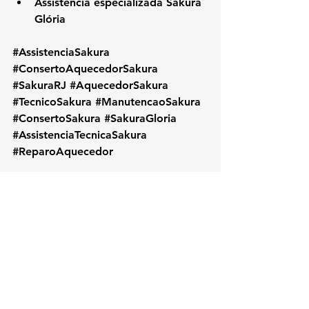
Assistência especializada Sakura 
Glória
#AssistenciaSakura
#ConsertoAquecedorSakura
#SakuraRJ
#AquecedorSakura
#TecnicoSakura
#ManutencaoSakura
#ConsertoSakura
#SakuraGloria
#AssistenciaTecnicaSakura
#ReparoAquecedor