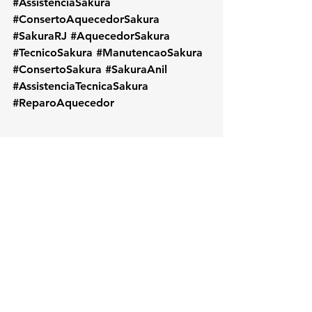
#AssistenciaSakura
#ConsertoAquecedorSakura
#SakuraRJ
#AquecedorSakura
#TecnicoSakura
#ManutencaoSakura
#ConsertoSakura
#SakuraAnil
#AssistenciaTecnicaSakura
#ReparoAquecedor