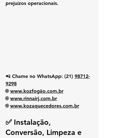
prejuízos operacionais.
📲 
Chame no WhatsApp:
(21) 
98712-
9298
🌐 
www.kozfogão.com.br
🌐 
www.rinnairj.com.br
🌐 
www.kozaquecedores.com.br
✅ Instalação, 
Conversão, Limpeza e 