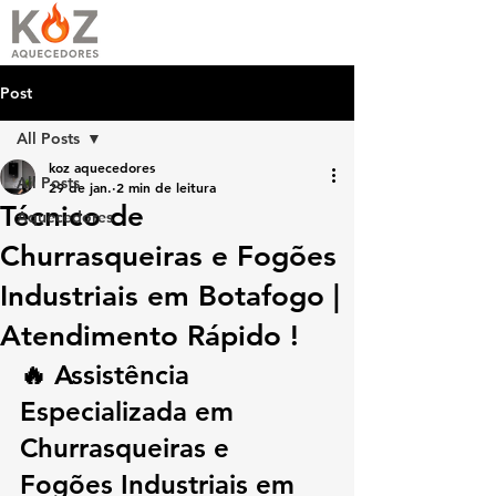
Post
All Posts
koz aquecedores
All Posts
29 de jan.
2 min de leitura
Técnico de
Aquecedores
Churrasqueiras e Fogões
Industriais em Botafogo |
Atendimento Rápido !
🔥 Assistência 
Especializada em 
Churrasqueiras e 
Fogões Industriais em 