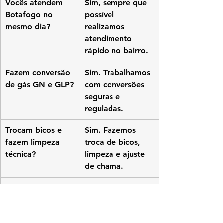
Vocês atendem 
Sim, sempre que 
Botafogo no 
possível 
mesmo dia?
realizamos 
atendimento 
rápido no bairro.
Fazem conversão 
Sim. Trabalhamos 
de gás GN e GLP?
com conversões 
seguras e 
reguladas.
Trocam bicos e 
Sim. Fazemos 
fazem limpeza 
troca de bicos, 
técnica?
limpeza e ajuste 
de chama.
Atendem 
Sim. Atuamos em 
restaurantes e 
cozinhas 
residências?
comerciais e 