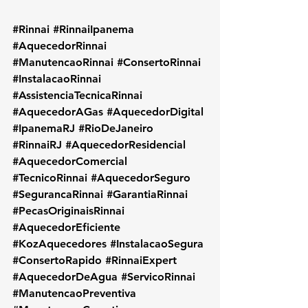
#Rinnai
#RinnaiIpanema
#AquecedorRinnai
#ManutencaoRinnai
#ConsertoRinnai
#InstalacaoRinnai
#AssistenciaTecnicaRinnai
#AquecedorAGas
#AquecedorDigital
#IpanemaRJ
#RioDeJaneiro
#RinnaiRJ
#AquecedorResidencial
#AquecedorComercial
#TecnicoRinnai
#AquecedorSeguro
#SegurancaRinnai
#GarantiaRinnai
#PecasOriginaisRinnai
#AquecedorEficiente
#KozAquecedores
#InstalacaoSegura
#ConsertoRapido
#RinnaiExpert
#AquecedorDeAgua
#ServicoRinnai
#ManutencaoPreventiva