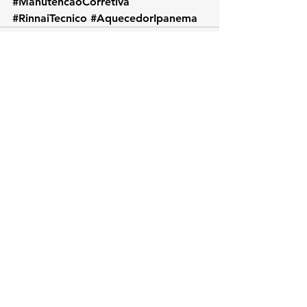
#ManutencaoCorretiva
#RinnaiTecnico
#AquecedorIpanema
Ver tudo
Posts recentes