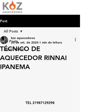
Post
All Posts
koz aquecedores
All Posts
23 de set. de 2025
1 min de leitura
TÉCNICO DE
Aquecedores
AQUECEDOR RINNAI
IPANEMA
TEL 21987129298