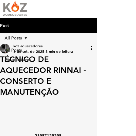
Post
All Posts
koz aquecedores
All Posts
8 de set. de 2025
3 min de leitura
TÉCNICO DE
Aquecedores
AQUECEDOR RINNAI -
CONSERTO E
MANUTENÇÃO
21987129298 