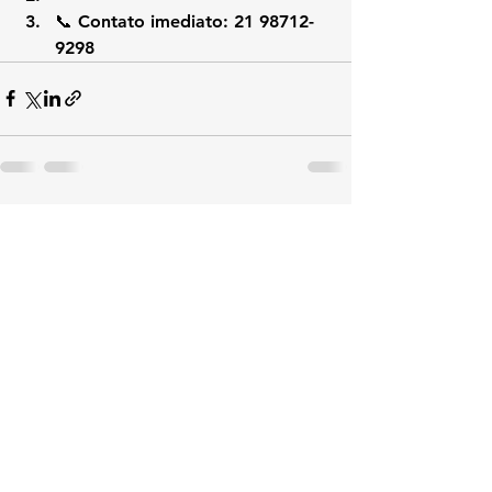
📞 Contato imediato: 
21 98712-
9298
Ver tudo
Posts recentes