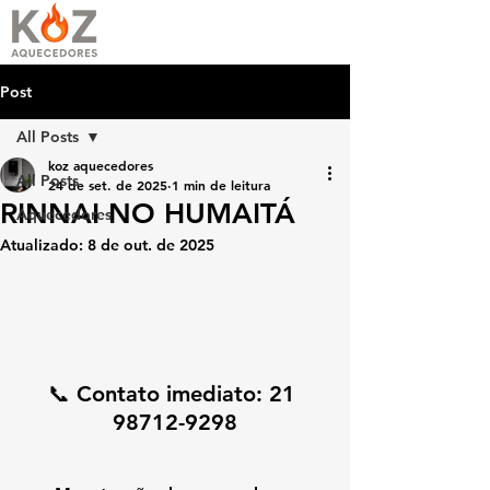
Post
All Posts
koz aquecedores
All Posts
24 de set. de 2025
1 min de leitura
RINNAI NO HUMAITÁ
Aquecedores
Atualizado:
8 de out. de 2025
📞 Contato imediato: 
21 
98712-9298