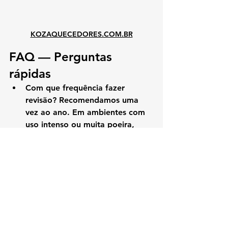
KOZAQUECEDORES.COM.BR
FAQ — Perguntas 
rápidas
Com que frequência fazer 
revisão? 
Recomendamos 
uma 
vez ao ano
. Em ambientes com 
uso intenso ou muita poeira, 
considerar 6 em 6 meses.
O que acontece se eu não 
revisar? 
Risco maior de falhas, 
vazamentos, perda de eficiência 
e perigos à saúde.
A revisão inclui troca de peças? 
Só as que estiverem danificadas 
ou vencidas; sempre com 