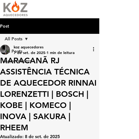
Post
All Posts
koz aquecedores
All Posts
7 de set. de 2025
1 min de leitura
MARACANÃ RJ
Aquecedores
ASSISTÊNCIA TÉCNICA
DE AQUECEDOR RINNAI
LORENZETTI | BOSCH |
KOBE | KOMECO |
INOVA | SAKURA |
RHEEM
Atualizado:
8 de set. de 2025