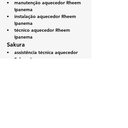
manutenção aquecedor Rheem 
Ipanema
instalação aquecedor Rheem 
Ipanema
técnico aquecedor Rheem 
Ipanema
 Sakura
assistência técnica aquecedor 
Sakura Ipanema
conserto aquecedor Sakura 
Ipanema
manutenção aquecedor Sakura 
Ipanema
instalação aquecedor Sakura 
Ipanema
técnico aquecedor Sakura 
Ipanema
https://youtube.com/shorts/LTw88oO1-yQ