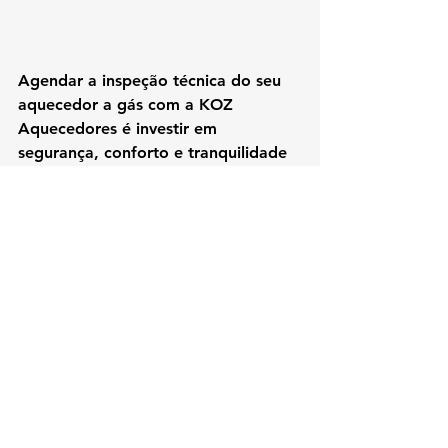
Agendar a 
inspeção técnica do seu 
aquecedor a gás com a KOZ 
Aquecedores
 é investir em 
segurança, conforto e tranquilidade 
para toda a família.
inspeção técnica aquecedor a 
gás
revisão de aquecedor a gás
segurança no aquecedor a gás
manutenção técnica aquecedor
vistoria aquecedor de água