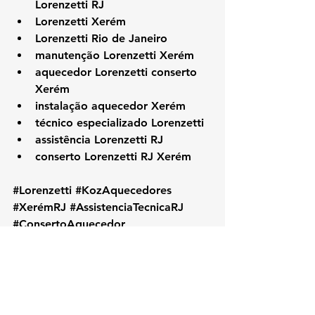
Lorenzetti RJ
Lorenzetti Xerém
Lorenzetti Rio de Janeiro
manutenção Lorenzetti Xerém
aquecedor Lorenzetti conserto 
Xerém
instalação aquecedor Xerém
técnico especializado Lorenzetti
assistência Lorenzetti RJ
conserto Lorenzetti RJ Xerém
#Lorenzetti
#KozAquecedores
#XerémRJ
#AssistenciaTecnicaRJ
#ConsertoAquecedor
#ManutencaoAquecedor
#LorenzettiXerém
#TecnicoLorenzetti
#ZonaNorteRJ
#AquecedorLorenzetti
#InstalacaoAquecedor
#LorenzettiRJ