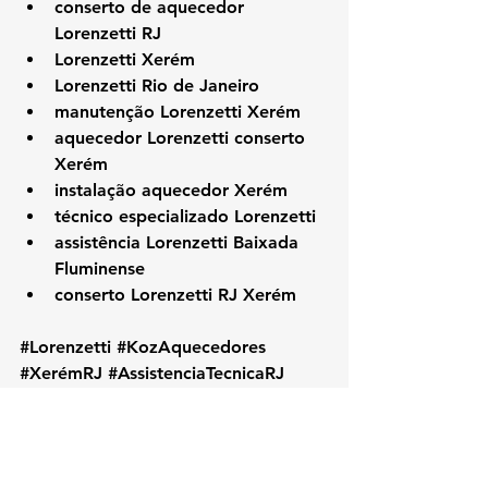
conserto de aquecedor 
Lorenzetti RJ
Lorenzetti Xerém
Lorenzetti Rio de Janeiro
manutenção Lorenzetti Xerém
aquecedor Lorenzetti conserto 
Xerém
instalação aquecedor Xerém
técnico especializado Lorenzetti
assistência Lorenzetti Baixada 
Fluminense
conserto Lorenzetti RJ Xerém
#Lorenzetti
#KozAquecedores
#XerémRJ
#AssistenciaTecnicaRJ
#ConsertoAquecedor
#ManutencaoAquecedor
#LorenzettiXerém
#TecnicoLorenzetti
#BaixadaFluminenseRJ