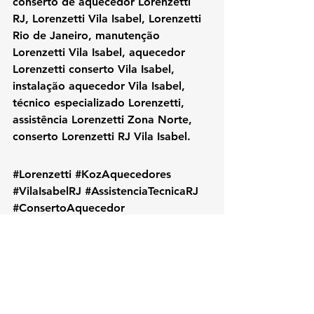
conserto de aquecedor Lorenzetti 
RJ, Lorenzetti Vila Isabel, Lorenzetti 
Rio de Janeiro, manutenção 
Lorenzetti Vila Isabel, aquecedor 
Lorenzetti conserto Vila Isabel, 
instalação aquecedor Vila Isabel, 
técnico especializado Lorenzetti, 
assistência Lorenzetti Zona Norte, 
conserto Lorenzetti RJ Vila Isabel.
#Lorenzetti
#KozAquecedores
#VilaIsabelRJ
#AssistenciaTecnicaRJ
#ConsertoAquecedor
#ManutencaoAquecedor
#LorenzettiVilaIsabel
#TecnicoLorenzetti
#ZonaNorteRJ
#AquecedorLorenzetti
#InstalacaoAquecedor
#LorenzettiRJ
#AssistenciaLorenzetti
#RioDeJaneiro