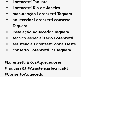
Lorenzetti Taquara
Lorenzetti Rio de Janeiro
manutenção Lorenzetti Taquara
aquecedor Lorenzetti conserto 
Taquara
instalação aquecedor Taquara
técnico especializado Lorenzetti
assistência Lorenzetti Zona Oeste
conserto Lorenzetti RJ Taquara
#Lorenzetti
#KozAquecedores
#TaquaraRJ
#AssistenciaTecnicaRJ
#ConsertoAquecedor
#ManutencaoAquecedor
#LorenzettiTaquara
#TecnicoLorenzetti
#ZonaOesteRJ
#AquecedorLorenzetti
#InstalacaoAquecedor
#LorenzettiRJ
#AssistenciaLorenzetti
#RioDeJaneiro