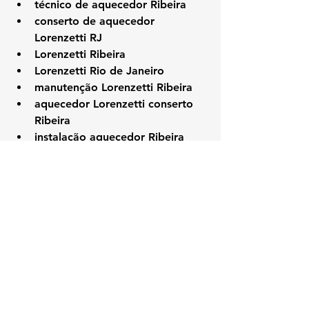
técnico de aquecedor Ribeira
conserto de aquecedor 
Lorenzetti RJ
Lorenzetti Ribeira
Lorenzetti Rio de Janeiro
manutenção Lorenzetti Ribeira
aquecedor Lorenzetti conserto 
Ribeira
instalação aquecedor Ribeira
técnico especializado Lorenzetti
assistência Lorenzetti RJ
conserto Lorenzetti RJ Ribeira
#Lorenzetti
#KozAquecedores
#RibeiraRJ
#AssistenciaTecnicaRJ
#ConsertoAquecedor
#ManutencaoAquecedor
#LorenzettiRibeira
#TecnicoLorenzetti
#ZonaNorteRJ