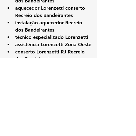
dos Bandeirantes
aquecedor Lorenzetti conserto 
Recreio dos Bandeirantes
instalação aquecedor Recreio 
dos Bandeirantes
técnico especializado Lorenzetti
assistência Lorenzetti Zona Oeste
conserto Lorenzetti RJ Recreio 
dos Bandeirantes
#Lorenzetti
#KozAquecedores
#RecreioDosBandeirantesRJ
#AssistenciaTecnicaRJ
#ConsertoAquecedor
#ManutencaoAquecedor
#LorenzettiRecreioDosBandeirantes
#TecnicoLorenzetti
#ZonaOesteRJ
#AquecedorLorenzetti
#InstalacaoAquecedor
#LorenzettiRJ