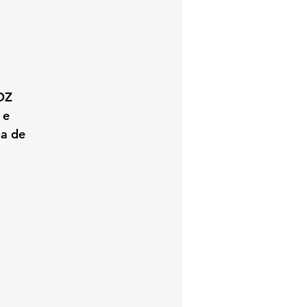
OZ 
 e 
a de 