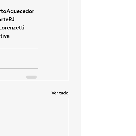
rtoAquecedor
rteRJ
Lorenzetti
tiva
Ver tudo