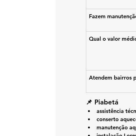
Fazem manutenção
Qual o valor médi
Atendem bairros 
📌 Piabetá
assistência téc
conserto aquec
manutenção aq
instalação Lore