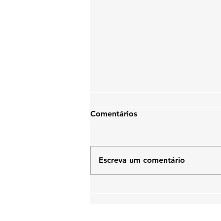
Comentários
Escreva um comentário
conserto e assistência
técnica de aquecedor no
Cachambi