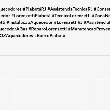
uecedores
#PiabetáRJ
#AssistenciaTecnicaRJ
#Conse
edor
#LorenzettiPiabetá
#TecnicoLorenzetti
#ZonaNo
tti
#InstalacaoAquecedor
#LorenzettiRJ
#Assistencia
uecedorAGas
#ReparoLorenzetti
#ManutencaoPreven
OZAquecedores
#BairroPiabetá