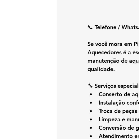
📞 Telefone / Whats
Se você mora em 
P
Aquecedores é a esc
manutenção de aque
qualidade.
🔧 Serviços especia
Conserto de aq
Instalação con
Troca de peças 
Limpeza e manu
Conversão de 
Atendimento em