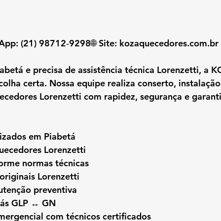
App: (21) 98712‑9298🌐 Site: 
kozaquecedores.com.br
iabetá
 e precisa de assistência técnica Lorenzetti, a K
olha certa. Nossa equipe realiza conserto, instalação
cedores Lorenzetti com rapidez, segurança e garanti
lizados em Piabetá
uecedores Lorenzetti
forme normas técnicas
originais Lorenzetti
tenção preventiva
gás GLP ↔ GN
ergencial com técnicos certificados