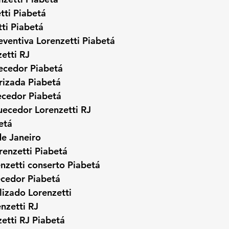
tti Piabetá
ti Piabetá
ventiva Lorenzetti Piabetá
etti RJ
uecedor Piabetá
rizada Piabetá
ecedor Piabetá
uecedor Lorenzetti RJ
etá
de Janeiro
enzetti Piabetá
nzetti conserto Piabetá
ecedor Piabetá
lizado Lorenzetti
enzetti RJ
etti RJ Piabetá