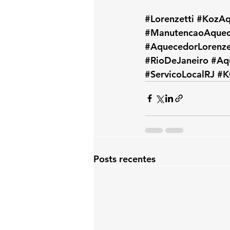
#Lorenzetti
#KozAq
#ManutencaoAquec
#AquecedorLorenze
#RioDeJaneiro
#Aq
#ServicoLocalRJ
#K
Posts recentes