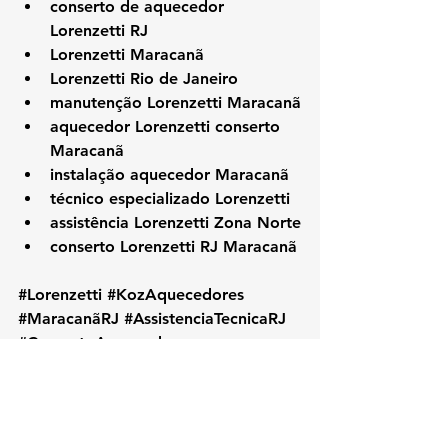
conserto de aquecedor 
Lorenzetti RJ
Lorenzetti Maracanã
Lorenzetti Rio de Janeiro
manutenção Lorenzetti Maracanã
aquecedor Lorenzetti conserto 
Maracanã
instalação aquecedor Maracanã
técnico especializado Lorenzetti
assistência Lorenzetti Zona Norte
conserto Lorenzetti RJ Maracanã
#Lorenzetti
#KozAquecedores
#MaracanãRJ
#AssistenciaTecnicaRJ
#ConsertoAquecedor
#ManutencaoAquecedor
#LorenzettiMaracanã
#TecnicoLorenzetti
#ZonaNorteRJ
#AquecedorLorenzetti