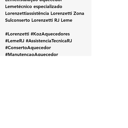
Lemetécnico especializado 
Lorenzettiassistência Lorenzetti Zona 
Sulconserto Lorenzetti RJ Leme
#Lorenzetti
#KozAquecedores
#LemeRJ
#AssistenciaTecnicaRJ
#ConsertoAquecedor
#ManutencaoAquecedor
#LorenzettiLeme
#TecnicoLorenzetti
#ZonaSulRJ
#AquecedorLorenzetti
#InstalacaoAquecedor
#LorenzettiRJ
#AssistenciaLorenzetti
#RioDeJaneiro
#AquecedorAGas
#ReparoLorenzetti
#ManutencaoPreventiva
#ServicoLocalRJ
#KOZAquecedores
#BairroLeme