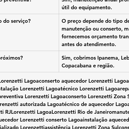
útil do equipamento.
o do serviço?
O preço depende do tipo de
manutenção ou conserto, m
fornecemos orçamento tran
antes do atendimento.
próximos?
Sim, cobrimos Ipanema, Leb
Copacabana e região.
a Lorenzetti Lagoaconserto aquecedor Lorenzetti Lag
talação Lorenzetti Lagoatécnico Lorenzetti Lagoarepa
eventiva Lorenzetti Lagoaconserto Lorenzetti Zona Su
enzetti autorizada Lagoatécnico de aquecedor Lagoa
ti RJLorenzetti LagoaLorenzetti Rio de Janeiromanut
uecedor Lorenzetti conserto Lagoainstalação aqueced
alizado Lorenzettiassistência Lorenzetti Zona Sulcons