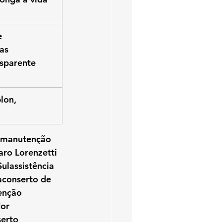
 
as 
sparente 
lon, 
oamanutenção 
ro Lorenzetti 
lassistência 
conserto de 
enção 
or 
erto 