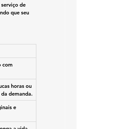
serviço de 
ando que seu 
o com 
cas horas ou 
 da demanda.
inais e 
onga a vida 