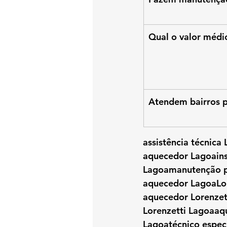
Qual o valor médi
Atendem bairros 
assistência técnic
aquecedor Lagoains
Lagoamanutenção pr
aquecedor LagoaLor
aquecedor Lorenzet
Lorenzetti Lagoaaq
Lagoatécnico especi