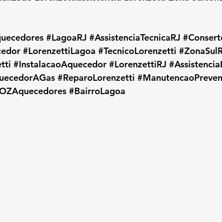
uecedores
#LagoaRJ
#AssistenciaTecnicaRJ
#Conser
edor
#LorenzettiLagoa
#TecnicoLorenzetti
#ZonaSul
tti
#InstalacaoAquecedor
#LorenzettiRJ
#Assistencia
uecedorAGas
#ReparoLorenzetti
#ManutencaoPreven
OZAquecedores
#BairroLagoa