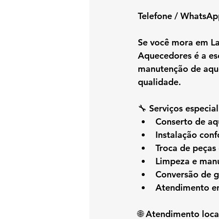
Telefone / WhatsAp
Se você mora em 
L
Aquecedores é a esc
manutenção de aque
qualidade.
🔧 Serviços especi
Conserto de aq
Instalação con
Troca de peças 
Limpeza e manu
Conversão de 
Atendimento em
🌐 Atendimento loca