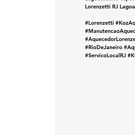
Lorenzetti RJ Lagoa
#Lorenzetti
#KozAq
#ManutencaoAquec
#AquecedorLorenze
#RioDeJaneiro
#Aq
#ServicoLocalRJ
#K