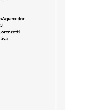
toAquecedor
RJ
Lorenzetti
tiva