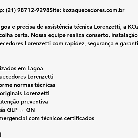
p: (21) 98712‑9298Site: 
kozaquecedores.com.br
agoa
 e precisa de assistência técnica Lorenzetti, a KO
olha certa. Nossa equipe realiza conserto, instalação
cedores Lorenzetti com rapidez, segurança e garanti
alizados em Lagoa
uecedores Lorenzetti
forme normas técnicas
originais Lorenzetti
tenção preventiva
gás GLP ↔ GN
ergencial com técnicos certificados
l