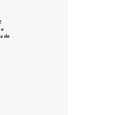
Z 
 e 
a de 