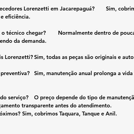
 Lorenzetti em Jacarepaguá?	Sim, cobrimos toda a 
e eficiência.
almente dentro de poucas horas ou no 
endo da demanda.
Usam peças originais Lorenzetti?	Sim, todas as peças são originais 
nual prolonga a vida útil do 
po de manutenção ou conserto, 
amento transparente antes do atendimento.
Atendem bairros próximos?	Sim, cobrimos Taquara, Tanque e Anil.