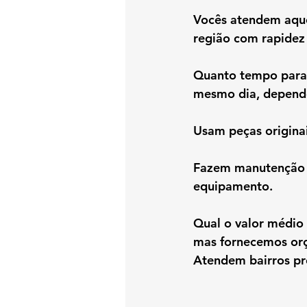
Vocês atendem aquecedores
região com rapidez 
Quanto tempo para o técnico chegar?	Norm
mesmo dia, depend
Fazem manutenção preventiva?	Sim, manutenção a
equipamento.
Qual o valor médio do serviço?	O preço depende do ti
mas fornecemos orç