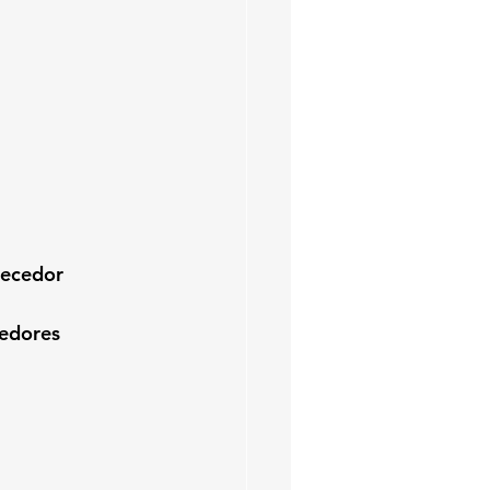
uecedor
edores