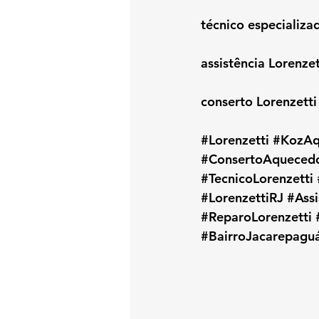
técnico especializa
assistência Lorenze
conserto Lorenzett
#Lorenzetti
#KozAq
#ConsertoAqueced
#TecnicoLorenzetti
#LorenzettiRJ
#Assi
#ReparoLorenzetti
#BairroJacarepagu