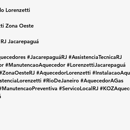
do Lorenzetti
tti Zona Oeste
i RJ Jacarepaguá
uecedores
#JacarepaguáRJ
#AssistenciaTecnicaRJ
or
#ManutencaoAquecedor
#LorenzettiJacarepaguá
#ZonaOesteRJ
#AquecedorLorenzetti
#InstalacaoAq
stenciaLorenzetti
#RioDeJaneiro
#AquecedorAGas
#ManutencaoPreventiva
#ServicoLocalRJ
#KOZAquec
á